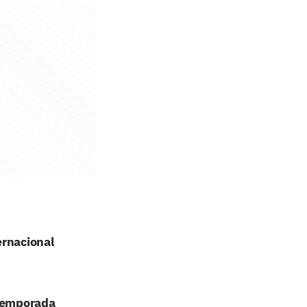
ernacional
 temporada