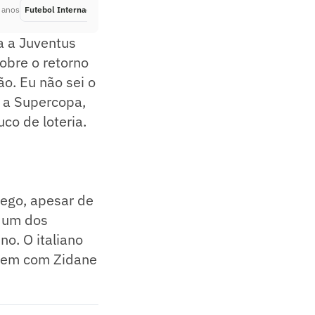
 anos
Futebol Internacional
Há 5 anos
a a Juventus
sobre o retorno
ão. Eu não sei o
m a Supercopa,
co de loteria.
rego, apesar de
a um dos
no. O italiano
ntem com Zidane