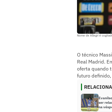
Nome de Allegri é cogitad
O técnico Massi
Real Madrid. Em
oferta quando 
futuro definido
RELACION
Evaníls
ser rela
na vésp