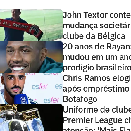
John Textor conte
mudança societár
clube da Bélgica
20 anos de Rayan
mudou em um ano
prodígio brasileir
Chris Ramos elog
após empréstimo
Botafogo
Uniforme de club
Premier League 
atenção: 'Mais Fl