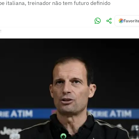
e italiana, treinador não tem futuro definido
Favorit
!