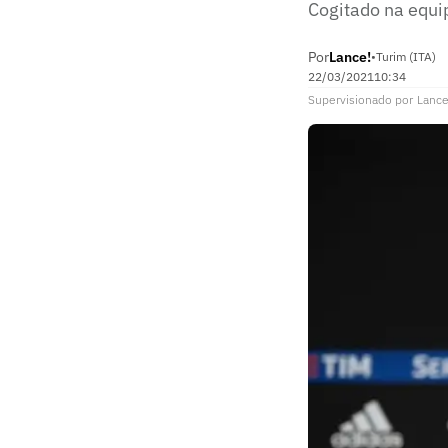
Cogitado na equip
Por
Lance!
•
Turim (ITA)
22/03/2021
10:34
Supervisionado
por
Lance