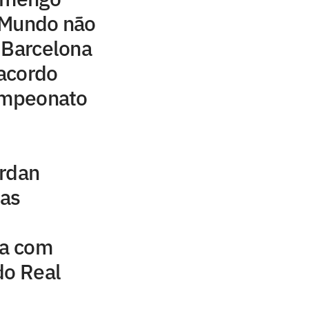
 Mundo não
 Barcelona
acordo
campeonato
ordan
uas
na com
do Real