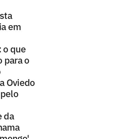
sta
ia em
: o que
 para o
o
ia Oviedo
 pelo
e da
chama
amengo'