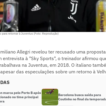
o para retornar à Juventus (Foto: Reprodução)
miliano Allegri revelou ter recusado uma propost
 entrevista à "Sky Sports", o treinador afirmou q
trabalhava na Juventus, em 2018. O italiano tam
, apesar das especulações sobre um retorno à Vel
ADAS
on marca pelo Porto B após
Barcelona busca saída para
cionado no time principal
Coutinho no final da temporad
era