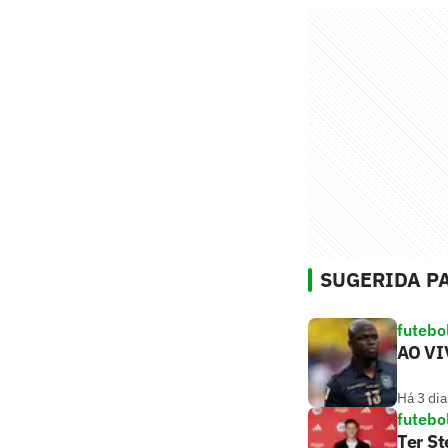
SUGERIDA PA
futebo
AO VIV
Há 3 dia
futebo
Ter St