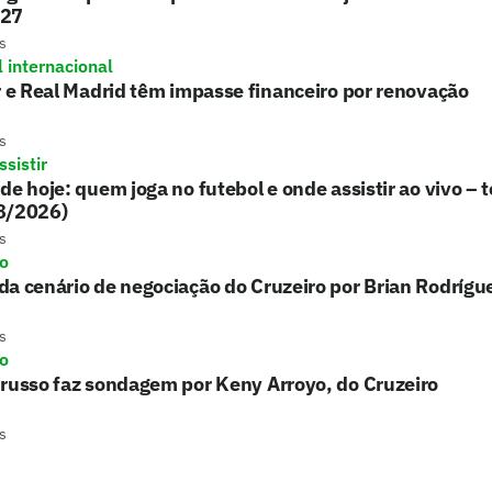
/27
s
l internacional
r e Real Madrid têm impasse financeiro por renovação
s
sistir
de hoje: quem joga no futebol e onde assistir ao vivo – t
8/2026)
s
ro
a cenário de negociação do Cruzeiro por Brian Rodrígu
s
ro
russo faz sondagem por Keny Arroyo, do Cruzeiro
s