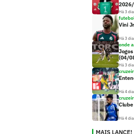
2026
Há 3 dia
futebo
Vini J
Há 3 dia
onde as
Jogos 
(04/0
Há 3 dia
cruzei
Entend
Há 4 dia
cruzei
Clube 
Há 4 dia
MAIS LANCE!