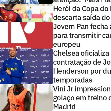
Herói da Copa do
descarta saída do
Jovem Pan fecha 
para transmitir 
europeu
Chelsea oficializa
contratação de J
Henderson por d
temporadas
Vini Jr impressio
golaço em treino 
Madrid