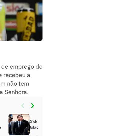
a de emprego do
ue recebeu a
bém não tem
ha Senhora.
Xabi Alonso será técnico do
a
Gladbach, diz jornal alemão