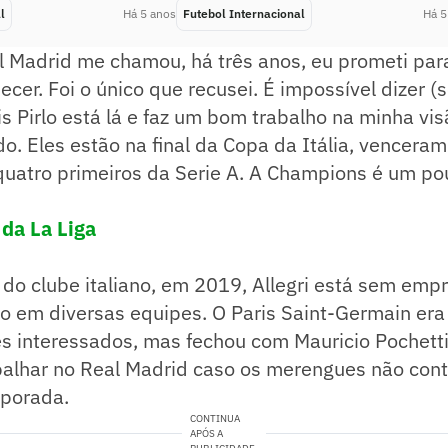
l
Há 5 anos
Futebol Internacional
Há 5
l Madrid me chamou, há três anos, eu prometi par
ecer. Foi o único que recusei. É impossível dizer (
is Pirlo está lá e faz um bom trabalho na minha vis
do. Eles estão na final da Copa da Itália, vencera
quatro primeiros da Serie A. A Champions é um pou
 da La Liga
do clube italiano, em 2019, Allegri está sem emp
do em diversas equipes. O Paris Saint-Germain er
es interessados, mas fechou com Mauricio Pochetti
balhar no Real Madrid caso os merengues não co
porada.
CONTINUA
APÓS A