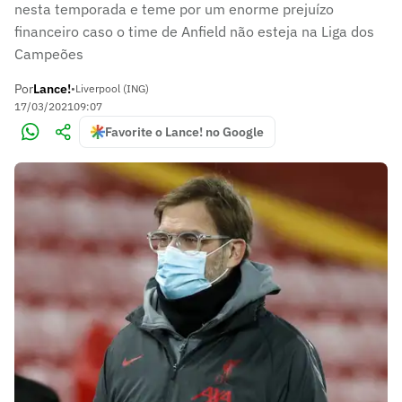
nesta temporada e teme por um enorme prejuízo
financeiro caso o time de Anfield não esteja na Liga dos
Campeões
Por
Lance!
•
Liverpool (ING)
17/03/2021
09:07
Favorite o Lance! no Google