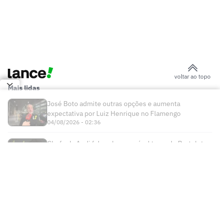
Yan Diomande viaja para Madri e fica
perto do Real Madrid; veja imagens
AO VIVO: Acompanhe a quinta-feira (06)
do mercado da bola internacional
River Plate vence disputa com
Flamengo e fecha acordo por Thiago
Almada por R$ 120 milhões
Leonardo Jardim e Filipe Luís são
sombras um do outro à frente de
Flamengo e Monaco
Jogos de hoje: quem joga no futebol e
onde assistir ao vivo – quinta-feira