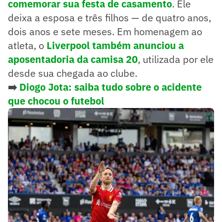
comemorar sua festa de casamento
. Ele
deixa a esposa e três filhos — de quatro anos,
dois anos e sete meses. Em homenagem ao
atleta, o
Liverpool também anunciou a
aposentadoria da camisa 20
, utilizada por ele
desde sua chegada ao clube.
➡️
Diogo Jota: saiba tudo sobre o acidente
que chocou o futebol