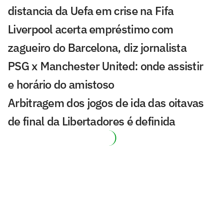
distancia da Uefa em crise na Fifa
Liverpool acerta empréstimo com
zagueiro do Barcelona, diz jornalista
PSG x Manchester United: onde assistir
e horário do amistoso
Arbitragem dos jogos de ida das oitavas
de final da Libertadores é definida
Sneijder é sincero sobre astro do
Corinthians e revela proposta do Brasil
André brilha, e Wolverhampton avança
na Copa da Liga Inglesa
De Neymar a Rodri: relembre as vezes