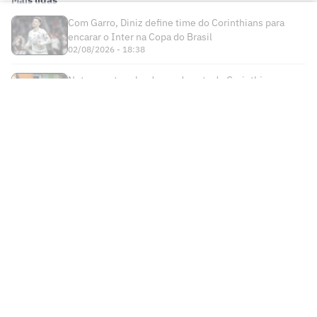
Manchester City x Atlético de Madrid:
onde assistir ao amistoso
Arsenal mira novo reforço após
renovação de Vini Jr com o Real Madrid
Análise tática do Guffo: como encaixar
Rodri no Barcelona?
'Herói' do Barcelona vira rival de Messi e
Suárez na MLS
Em meio ao interesse do Flamengo,
técnico do Zenit comenta situação de
Luiz Henrique
Sob ataque, Infantino ganha fôlego no