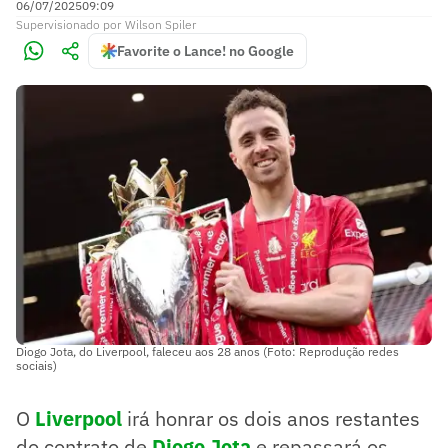
06/07/2025
09:09
Supervisionado
por
Wilson Spiler
Favorite o Lance! no Google
Diogo Jota, do Liverpool, faleceu aos 28 anos (Foto: Reprodução redes
sociais)
O
Liverpool
irá honrar os dois anos restantes
do contrato de
Diogo Jota
e repassará os