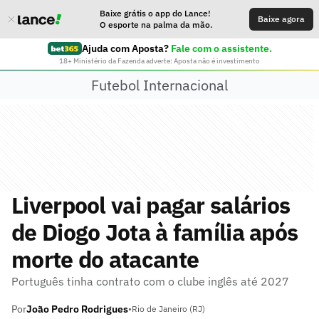
Baixe grátis o app do Lance!
Baixe agora
O esporte na palma da mão.
Ajuda com Aposta?
Fale com o assistente.
18+ Ministério da Fazenda adverte: Aposta não é investimento
Futebol Internacional
Liverpool vai pagar salários
de Diogo Jota à família após
morte do atacante
Português tinha contrato com o clube inglês até 2027
Por
João Pedro Rodrigues
•
Rio de Janeiro (RJ)