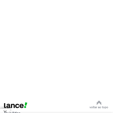
em que o Barça atravessou o Real
Cinco anos após o ouro olímpico, Jardine
relembra final contra a Espanha
Bremer sonha com Copa em 2030 e
volta à Champions com a Juventus
Vozinha revela impacto da Copa do
Mundo na carreira: 'Virou do avesso'
Manchester City sonha com astro do
Chelsea para o lugar de Rodri
Filipe Luís elogia jovens do Monaco:
'Querem aprender'