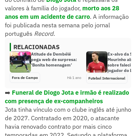
valores à família do jogador,
morto aos 28
anos em um acidente de carro
. A informação
foi publicada nesta semana pelo jornal
português
Record
.
RELACIONADAS
Atitude de Dembélé
Ex-alvo da Se
pega web de surpresa:
Mourinho abre
‘Bonita homenagem’
sobre falecim
jogador do Li
Fora de Campo
Há 1 ano
Futebol Internacional
➡️
Funeral de Diogo Jota e irmão é realizado
com presença de ex-companheiros
Jota tinha vínculo com o clube inglês até junho
de 2027. Contratado em 2020, o atacante
havia renovado contrato por mais cinco
temporadas em 2022. Segundo a plataforma