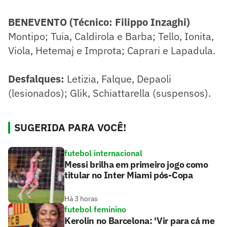
BENEVENTO (Técnico: Filippo Inzaghi)
Montipo; Tuia, Caldirola e Barba; Tello, Ionita,
Viola, Hetemaj e Improta; Caprari e Lapadula.
Desfalques:
Letizia, Falque, Depaoli
(lesionados); Glik, Schiattarella (suspensos).
SUGERIDA PARA VOCÊ!
futebol internacional
Messi brilha em primeiro jogo como
titular no Inter Miami pós-Copa
Há 3 horas
futebol feminino
Kerolin no Barcelona: 'Vir para cá me