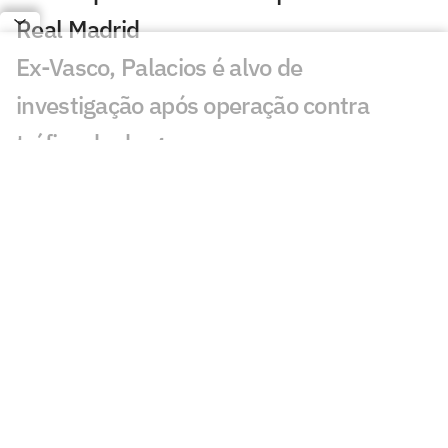
Real Madrid
Ex-Vasco, Palacios é alvo de
investigação após operação contra
tráfico de drogas
Cidades-sede dos EUA cobram Fifa por
promessa milionária feita para a Copa do
Mundo de 2026
Premier League tem recorde de novos
técnicos em início de temporada
Kerolin é anunciada pelo Barcelona e se
torna maior transferência do clube no
feminino