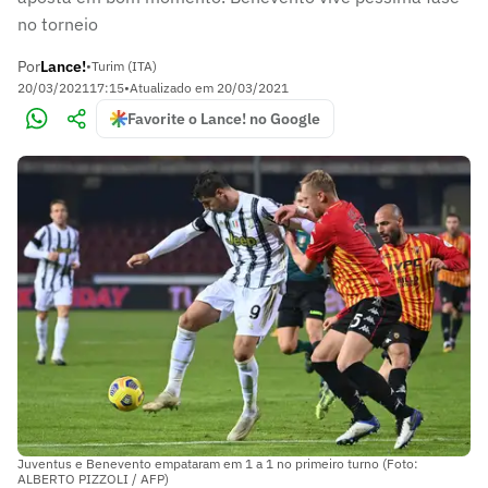
no torneio
Por
Lance!
•
Turim (ITA)
20/03/2021
17:15
•
Atualizado em
20/03/2021
Favorite o Lance! no Google
Juventus e Benevento empataram em 1 a 1 no primeiro turno (Foto:
ALBERTO PIZZOLI / AFP)