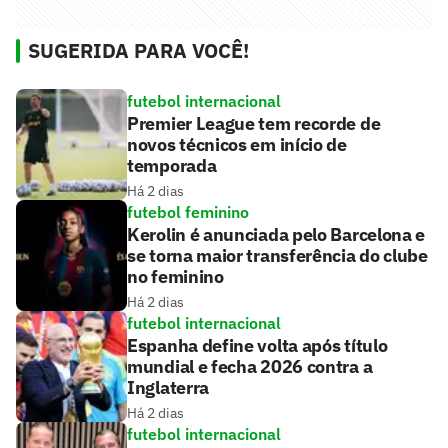
SUGERIDA PARA VOCÊ!
futebol internacional
Premier League tem recorde de
novos técnicos em início de
temporada
Há 2 dias
futebol feminino
Kerolin é anunciada pelo Barcelona e
se torna maior transferência do clube
no feminino
Há 2 dias
futebol internacional
Espanha define volta após título
mundial e fecha 2026 contra a
Inglaterra
Há 2 dias
futebol internacional