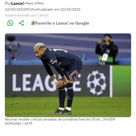
Por
Lance!
•
Paris (FRA)
22/03/2022
09:05
•
Atualizado em
22/03/2022
Supervisionado
por
Lance!
Favorite o Lance! no Google
Neymar recebe críticas pesadas de jornalista francês (Foto: JAVIER
SORIANO / AFP)