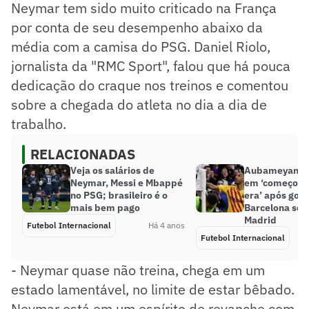
Neymar tem sido muito criticado na França
por conta de seu desempenho abaixo da
média com a camisa do PSG. Daniel Riolo,
jornalista da "RMC Sport", falou que há pouca
dedicação do craque nos treinos e comentou
sobre a chegada do atleta no dia a dia de
trabalho.
RELACIONADAS
Veja os salários de
Aubameyang a
Neymar, Messi e Mbappé
em ‘começo d
no PSG; brasileiro é o
era’ após gol
mais bem pago
Barcelona sob
Madrid
Futebol Internacional
Há 4 anos
Futebol Internacional
- Neymar quase não treina, chega em um
estado lamentável, no limite de estar bêbado.
Neymar está em um espírito de revanche com