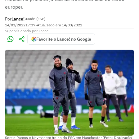
europeu
Por
Lance!
•
Madri (ESP)
14/03/2022
17:37
•
Atualizado em
14/03/2022
Supervisionado
por
Lance!
Favorite o Lance! no Google
Sergio Ramos e Neymar em treino do PSG em Manchester (Foto: Divulgação