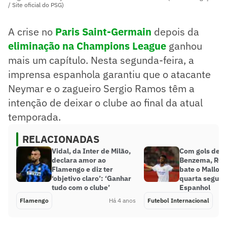
/ Site oficial do PSG)
A crise no
Paris Saint-Germain
depois da
eliminação na Champions League
ganhou
mais um capítulo. Nesta segunda-feira, a
imprensa espanhola garantiu que o atacante
Neymar e o zagueiro Sergio Ramos têm a
intenção de deixar o clube ao final da atual
temporada.
RELACIONADAS
Vidal, da Inter de Milão,
Com gols de Vi
declara amor ao
Benzema, Rea
Flamengo e diz ter
bate o Mallorc
‘objetivo claro’: ‘Ganhar
quarta seguid
tudo com o clube’
Espanhol
Flamengo
Há 4 anos
Futebol Internacional