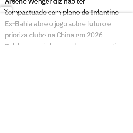
Arsène Wenger diz não ter
compactuado com plano de Infantino
Ex-Bahia abre o jogo sobre futuro e
prioriza clube na China em 2026
Salah encaminha acordo com novo time
após deixar o Liverpool
Lyon perde na Champions, e jornal
aponta falta de Endrick como motivo
Sem clube, Enner Valencia negocia
acordo com gigante sul-americano
Ex-Palmeiras, Gustavo Garcia projeta
nova temporada pelo Famalicão