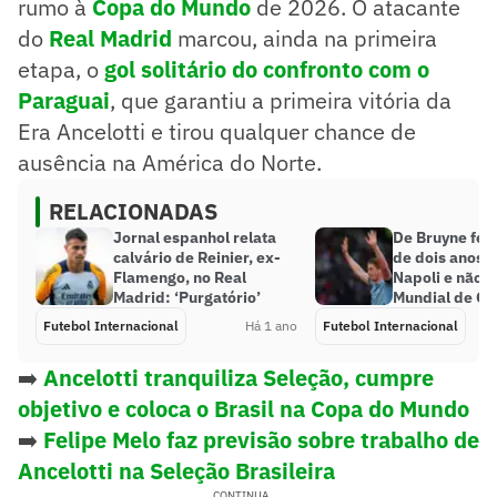
rumo à
Copa do Mundo
de 2026. O atacante
do
Real Madrid
marcou, ainda na primeira
etapa, o
gol solitário do confronto com o
Paraguai
, que garantiu a primeira vitória da
Era Ancelotti e tirou qualquer chance de
ausência na América do Norte.
RELACIONADAS
Jornal espanhol relata
De Bruyne fec
calvário de Reinier, ex-
de dois anos 
Flamengo, no Real
Napoli e não d
Madrid: ‘Purgatório’
Mundial de Cl
Futebol Internacional
Há 1 ano
Futebol Internacional
➡️
Ancelotti tranquiliza Seleção, cumpre
objetivo e coloca o Brasil na Copa do Mundo
➡️
Felipe Melo faz previsão sobre trabalho de
Ancelotti na Seleção Brasileira
CONTINUA