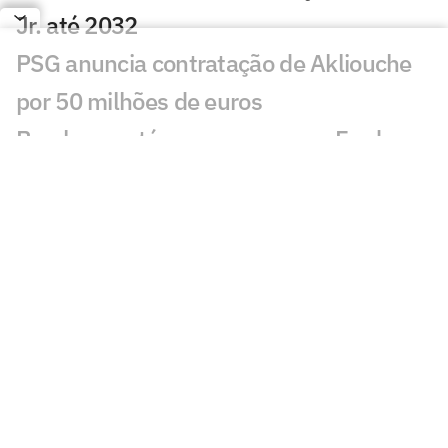
Jr. até 2032
PSG anuncia contratação de Akliouche
por 50 milhões de euros
Bracks mantém esperança por Fred no
Atlético: 'Temos essa chama acesa'
Ansu Fati destaca estilo de Filipe Luís no
Monaco: 'Vai ser bom para mim'
Ex-Botafogo, Lucas Perri se aproxima de
clube da Itália
Após fracasso na Copa do Mundo,
Uruguai anuncia Diego Forlán como novo
técnico