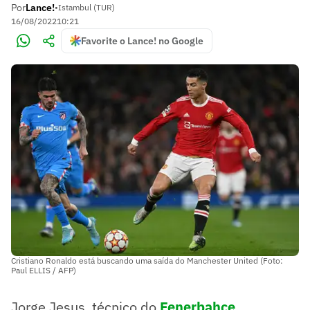
Por
Lance!
•
Istambul (TUR)
16/08/2022
10:21
Favorite o Lance! no Google
Cristiano Ronaldo está buscando uma saída do Manchester United (Foto:
Paul ELLIS / AFP)
Jorge Jesus, técnico do
Fenerbahçe
,