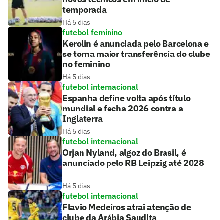
temporada
Há 5 dias
futebol feminino
Kerolin é anunciada pelo Barcelona e
se torna maior transferência do clube
no feminino
Há 5 dias
futebol internacional
Espanha define volta após título
mundial e fecha 2026 contra a
Inglaterra
Há 5 dias
futebol internacional
Orjan Nyland, algoz do Brasil, é
anunciado pelo RB Leipzig até 2028
Há 5 dias
futebol internacional
Flavio Medeiros atrai atenção de
clube da Arábia Saudita