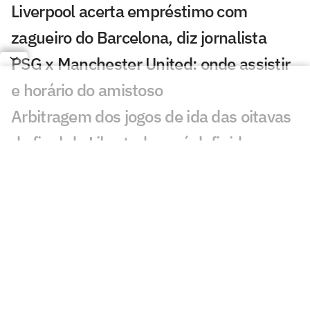
Liverpool acerta empréstimo com
zagueiro do Barcelona, diz jornalista
PSG x Manchester United: onde assistir
e horário do amistoso
Arbitragem dos jogos de ida das oitavas
de final da Libertadores é definida
Sneijder é sincero sobre astro do
Corinthians e revela proposta do Brasil
André brilha, e Wolverhampton avança
na Copa da Liga Inglesa
De Neymar a Rodri: relembre as vezes
em que o Barça atravessou o Real