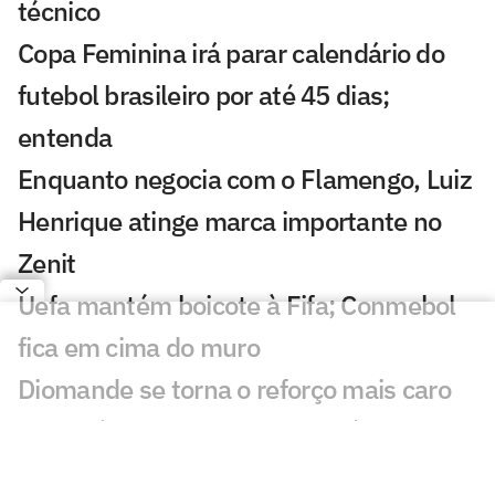
técnico
Copa Feminina irá parar calendário do
futebol brasileiro por até 45 dias;
entenda
Enquanto negocia com o Flamengo, Luiz
Henrique atinge marca importante no
Zenit
Uefa mantém boicote à Fifa; Conmebol
fica em cima do muro
Diomande se torna o reforço mais caro
da história do Real Madrid após novela
Rodri diz 'sim' ao Barcelona, e Real