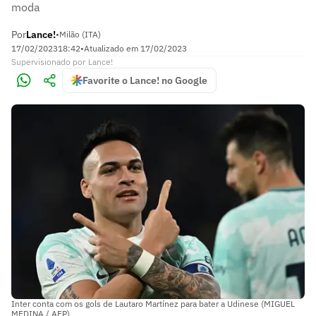
moda
Por
Lance!
•
Milão (ITA)
17/02/2023
18:42
•
Atualizado em
17/02/2023
Supervisionado
por
Lance!
Favorite o Lance! no Google
Inter conta com os gols de Lautaro Martínez para bater a Udinese (MIGUEL
MEDINA / AFP)