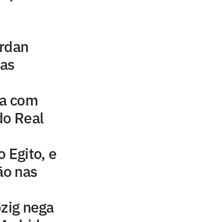
ordan
uas
na com
do Real
 Egito, e
ão nas
pzig nega