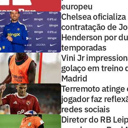
europeu
Chelsea oficializa
contratação de J
Henderson por d
temporadas
Vini Jr impressio
golaço em treino 
Madrid
Terremoto atinge o
jogador faz reflex
redes sociais
Diretor do RB Lei