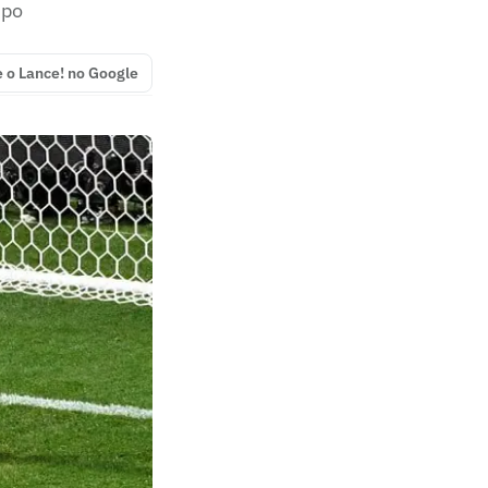
mpo
e o Lance! no Google