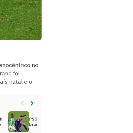
egocêntrico no
rano foi
aís natal e o
ch
PSG quer contratar lateral direito
o
brasileiro do Barcelona