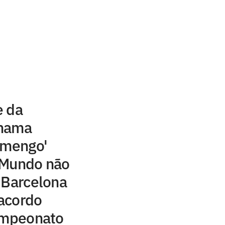
e da
chama
amengo'
 Mundo não
 Barcelona
acordo
campeonato