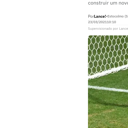
construir um nov
Por
Lance!
•
Estocolmo (S
23/03/2021
10:10
Supervisionado
por
Lance