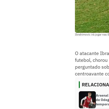
Ibrahimovic irá jogar na
O atacante Ibra
futebol, chorou
perguntado sobr
centroavante co
RELACION
Arsenal
de Odeg
tempor