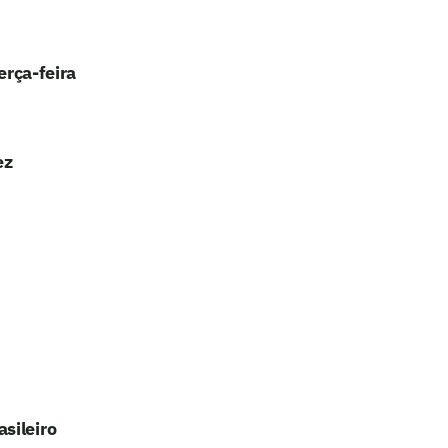
erça-feira
ez
sileiro