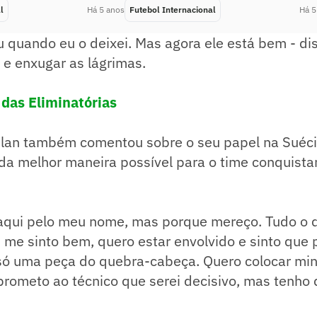
l
Há 5 anos
Futebol Internacional
Há 5
u quando eu o deixei. Mas agora ele está bem - di
 e enxugar as lágrimas.
 das Eliminatórias
ilan também comentou sobre o seu papel na Suéci
 da melhor maneira possível para o time conquistar
 aqui pelo meu nome, mas porque mereço. Tudo o q
 me sinto bem, quero estar envolvido e sinto que
u só uma peça do quebra-cabeça. Quero colocar mi
prometo ao técnico que serei decisivo, mas tenho 