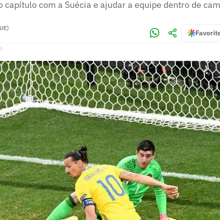
o capítulo com a Suécia e ajudar a equipe dentro de ca
UE)
Favorit
!