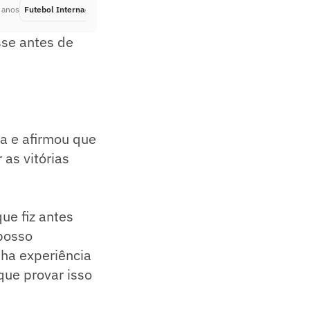
 anos
Futebol Internacional
Há 5 anos
sse antes de
a e afirmou que
 as vitórias
ue fiz antes
 posso
nha experiência
que provar isso