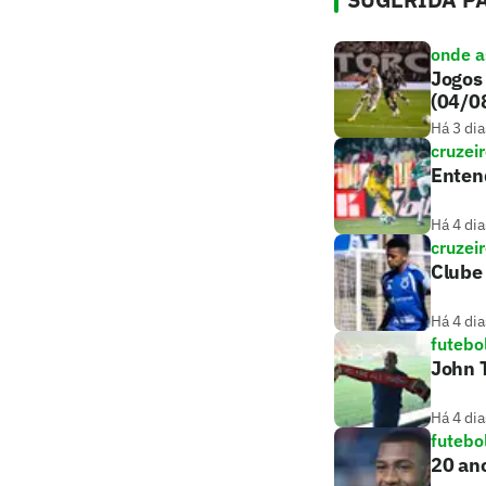
onde as
Jogos 
(04/0
Há 3 dia
cruzei
Entend
Há 4 dia
cruzei
Clube 
Há 4 dia
futebo
John T
Há 4 dia
futebo
20 ano