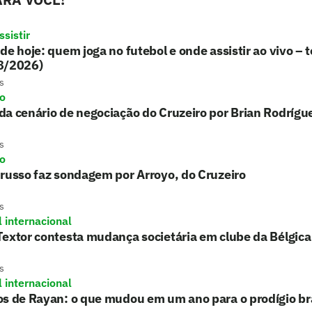
sistir
de hoje: quem joga no futebol e onde assistir ao vivo – t
8/2026)
s
ro
a cenário de negociação do Cruzeiro por Brian Rodrígu
s
ro
russo faz sondagem por Arroyo, do Cruzeiro
s
l internacional
extor contesta mudança societária em clube da Bélgica
s
l internacional
s de Rayan: o que mudou em um ano para o prodígio bra