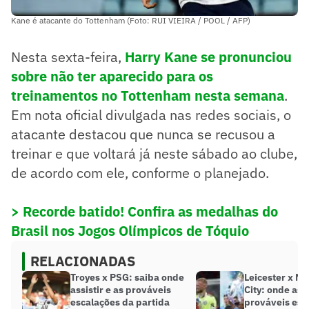
Kane é atacante do Tottenham (Foto: RUI VIEIRA / POOL / AFP)
Nesta sexta-feira,
Harry Kane se pronunciou
sobre não ter aparecido para os
treinamentos no Tottenham nesta semana
.
Em nota oficial divulgada nas redes sociais, o
atacante destacou que nunca se recusou a
treinar e que voltará já neste sábado ao clube,
de acordo com ele, conforme o planejado.
> Recorde batido! Confira as medalhas do
Brasil nos Jogos Olímpicos de Tóquio
RELACIONADAS
Troyes x PSG: saiba onde
Leicester x M
assistir e as prováveis
City: onde assi
escalações da partida
prováveis esc