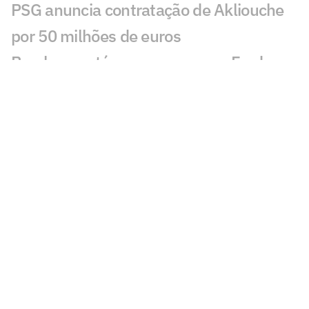
PSG anuncia contratação de Akliouche
por 50 milhões de euros
Bracks mantém esperança por Fred no
Atlético: 'Temos essa chama acesa'
Ansu Fati destaca estilo de Filipe Luís no
Monaco: 'Vai ser bom para mim'
Ex-Botafogo, Lucas Perri se aproxima de
clube da Itália
Após fracasso na Copa do Mundo,
Uruguai anuncia Diego Forlán como novo
técnico
Copa Feminina irá parar calendário do