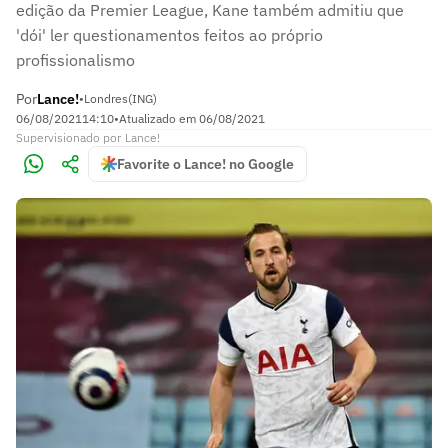
edição da Premier League, Kane também admitiu que
'dói' ler questionamentos feitos ao próprio
profissionalismo
Por
Lance!
•
Londres(ING)
06/08/2021
14:10
•
Atualizado em
06/08/2021
Supervisionado
por
Lance!
Favorite o Lance! no Google