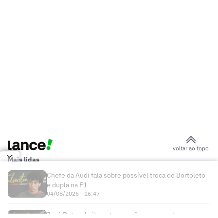
de Thiago Almada
Pai de Lionel Messi, Jorge Messi morre
na Argentina
Arsenal x Borussia Dortmund: onde
assistir ao jogo pela Emirates Cup
Jogos de hoje: quem joga no futebol e
onde assistir ao vivo – sábado
(08/08/2026)
Herói da Copa do Mundo decide trocar o
Barcelona pelo PSG
Bruno Guimarães é anunciado como
novo reforço do Arsenal