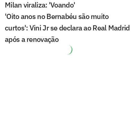
Milan viraliza: 'Voando'
'Oito anos no Bernabéu são muito
curtos': Vini Jr se declara ao Real Madrid
após a renovação
De saída do Napoli, Lukaku está próximo
de clube europeu
Grupo Globo negocia com LiveMode
transmissão da LaLiga
Chelsea x Milan: João Pedro marca duas
vezes em amistoso na Indonésia; veja
gols
River Plate anuncia acordo por chegada