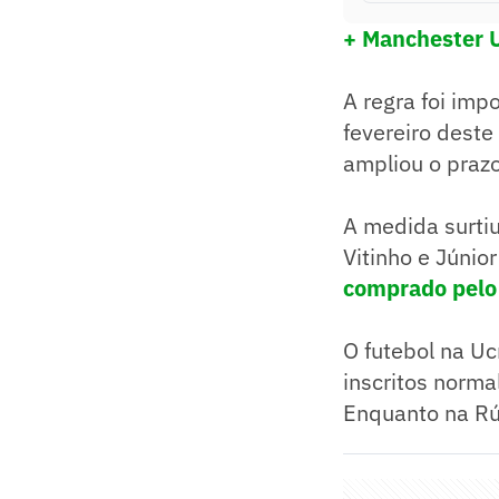
+ Manchester U
A regra foi imp
fevereiro deste
ampliou o prazo
A medida surtiu
Vitinho e Júnio
comprado pelo
O futebol na Uc
inscritos norm
Enquanto na Rú