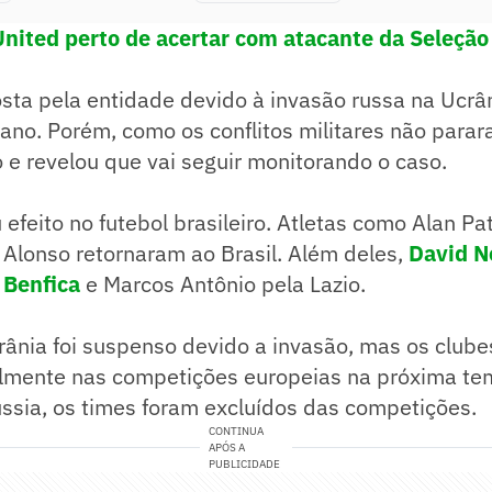
nited perto de acertar com atacante da Seleção 
osta pela entidade devido à invasão russa na Ucrâ
 ano. Porém, como os conflitos militares não parara
 e revelou que vai seguir monitorando o caso.
 efeito no futebol brasileiro. Atletas como Alan Pa
r Alonso retornaram ao Brasil. Além deles,
David Ne
 Benfica
e Marcos Antônio pela Lazio.
rânia foi suspenso devido a invasão, mas os clube
almente nas competições europeias na próxima te
ssia, os times foram excluídos das competições.
CONTINUA
APÓS A
PUBLICIDADE