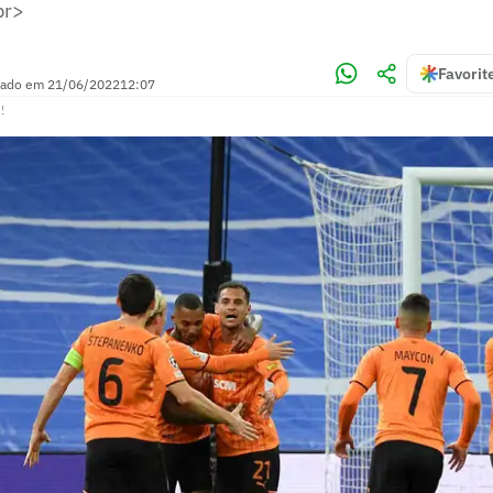
br>
)
Favorit
zado em
21/06/2022
12:07
!