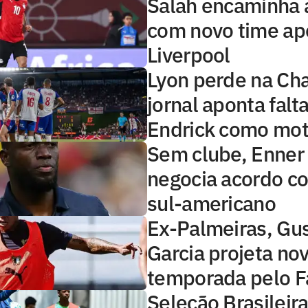
Salah encaminha 
com novo time apó
Liverpool
Lyon perde na Ch
jornal aponta falt
Endrick como mot
Sem clube, Enner
negocia acordo c
sul-americano
Ex-Palmeiras, Gu
Garcia projeta no
temporada pelo F
Seleção Brasileir