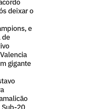
acordo
s deixar o
ampions, e
a de
ivo
 Valencia
om gigante
stavo
va
amalicão
a Sub-20