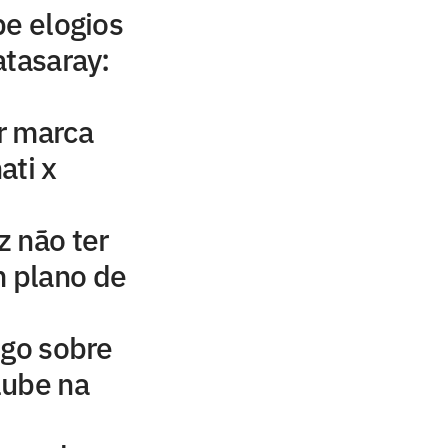
be elogios
atasaray:
r marca
ati x
 não ter
 plano de
ogo sobre
clube na