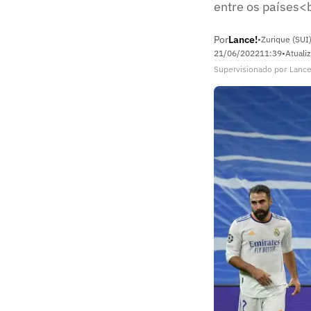
entre os países<
Por
Lance!
•
Zurique (SUI
21/06/2022
11:39
•
Atuali
Supervisionado
por
Lance