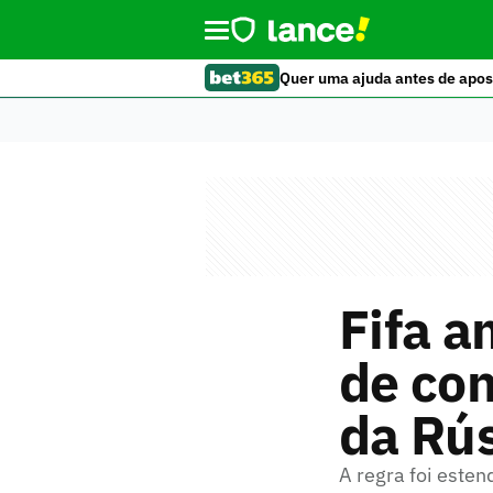
Quer uma ajuda antes de apos
Fifa a
de con
da Rús
A regra foi esten