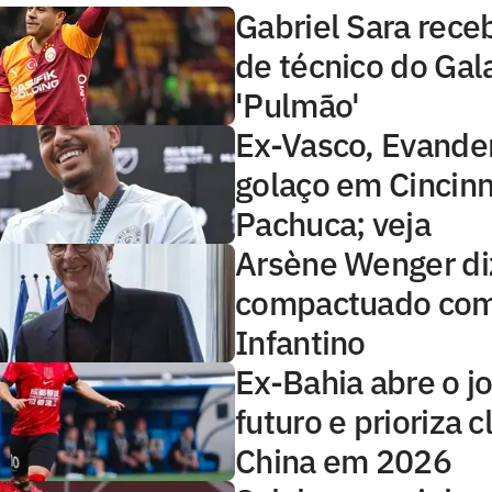
Gabriel Sara rece
de técnico do Gal
'Pulmão'
Ex-Vasco, Evande
golaço em Cincinn
Pachuca; veja
Arsène Wenger diz
compactuado com
Infantino
Ex-Bahia abre o j
futuro e prioriza 
China em 2026