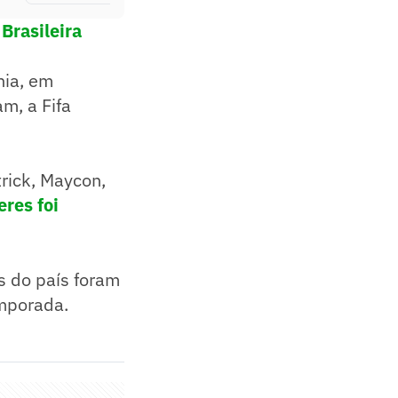
Brasileira
nia, em
m, a Fifa
trick, Maycon,
res foi
s do país foram
mporada.