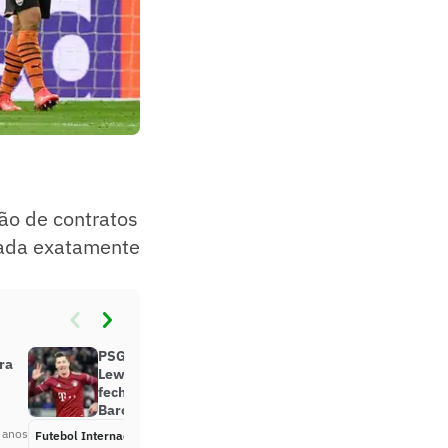
são de contratos
tada exatamente
PSG segue à espera de
ra
Lewandowski, que ainda não
fechou a negociação com o
Barcelona
 anos
Futebol Internacional
Há 4 anos