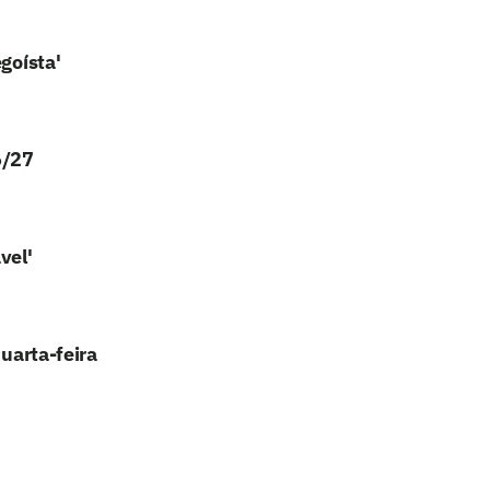
goísta'
6/27
vel'
quarta-feira