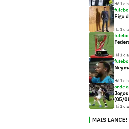
Há 1 dia
futebo
Figo d
Há 1 dia
futebo
Feder
Há 1 dia
futebo
Neyma
Há 1 dia
onde as
Jogos 
(05/0
Há 1 dia
MAIS LANCE!