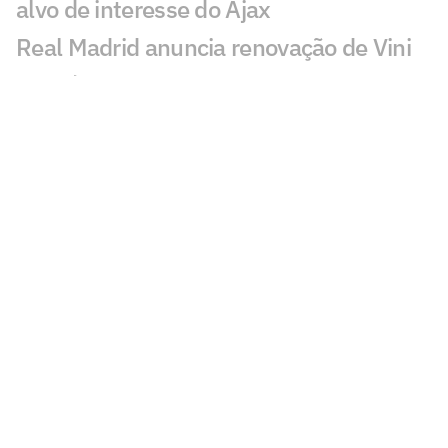
alvo de interesse do Ajax
Real Madrid anuncia renovação de Vini
Jr. até 2032
PSG anuncia contratação de Akliouche
por 50 milhões de euros
Bracks mantém esperança por Fred no
Atlético: 'Temos essa chama acesa'
Ansu Fati destaca estilo de Filipe Luís no
Monaco: 'Vai ser bom para mim'
Ex-Botafogo, Lucas Perri se aproxima de
clube da Itália
Após fracasso na Copa do Mundo,