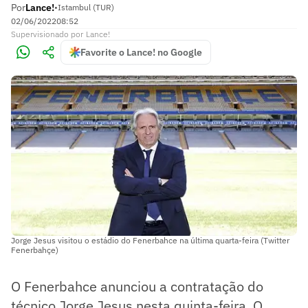
Por
Lance!
•
Istambul (TUR)
02/06/2022
08:52
Supervisionado
por
Lance!
Favorite o Lance! no Google
Jorge Jesus visitou o estádio do Fenerbahce na última quarta-feira (Twitter
Fenerbahçe)
O Fenerbahce anunciou a contratação do
técnico Jorge Jesus nesta quinta-feira. O