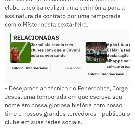
clube turco irá realizar uma cerimônia para a
assinatura de contrato por uma temporada
com o Míster nesta sexta-feira.
RELACIONADAS
Jornalista revela três
Após título da
clubes com quem Cavani
Di María resp
está conversando
declaração po
Mbappé sobre
sul-american
Futebol Internacional
Há 4 anos
Futebol Internacional
- Desejamos ao técnico do Fenerbahce, Jorge
Jesus, uma temporada em que escreva seu
nome em nossa gloriosa história com nosso
time e nossos grandes torcedores - publicou o
clube em suas redes sociais.