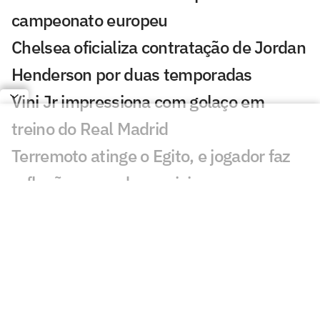
campeonato europeu
Chelsea oficializa contratação de Jordan
Henderson por duas temporadas
Vini Jr impressiona com golaço em
treino do Real Madrid
Terremoto atinge o Egito, e jogador faz
reflexão nas redes sociais
Diretor do RB Leipzig nega acordo com
Real Madrid por Diomande
Manchester City se acerta com
substituto de Rodri na janela
Espanhóis repercutem novela entre