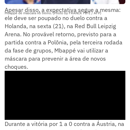
Apesar disso, a expectativa segue a mesma:
Mbappé de máscara no treino. (Photo by FRANCK FIFE / AFP)
ele deve ser poupado no duelo contra a
Holanda, na sexta (21), na Red Bull Leipzig
Arena. No provável retorno, previsto para a
partida contra a Polônia, pela terceira rodada
da fase de grupos, Mbappé vai utilizar a
máscara para prevenir a área de novos
choques.
Durante a vitória por 1 a 0 contra a Áustria, na