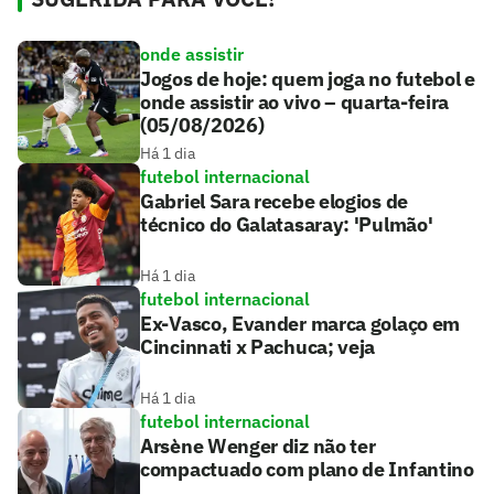
onde assistir
Jogos de hoje: quem joga no futebol e
onde assistir ao vivo – quarta-feira
(05/08/2026)
Há 1 dia
futebol internacional
Gabriel Sara recebe elogios de
técnico do Galatasaray: 'Pulmão'
Há 1 dia
futebol internacional
Ex-Vasco, Evander marca golaço em
Cincinnati x Pachuca; veja
Há 1 dia
futebol internacional
Arsène Wenger diz não ter
compactuado com plano de Infantino