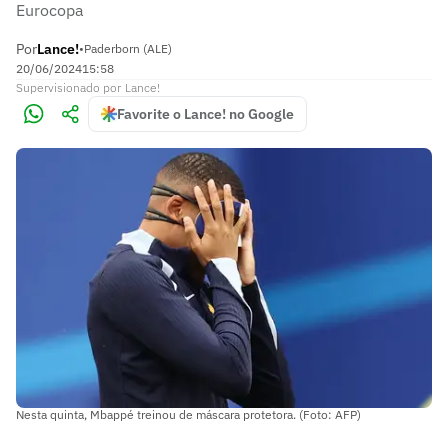
Eurocopa
Por
Lance!
•
Paderborn (ALE)
20/06/2024
15:58
Supervisionado
por
Lance!
Favorite o Lance! no Google
Nesta quinta, Mbappé treinou de máscara protetora. (Foto: AFP)