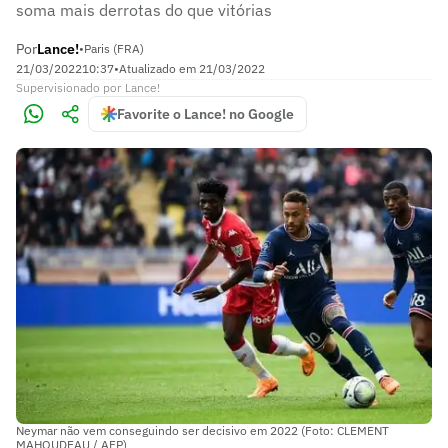
soma mais derrotas do que vitórias
Por
Lance!
•
Paris (FRA)
21/03/2022
10:37
•
Atualizado em
21/03/2022
Supervisionado
por
Lance!
Favorite o Lance! no Google
Neymar não vem conseguindo ser decisivo em 2022 (Foto: CLEMENT
MAHOUDEAU / AFP)