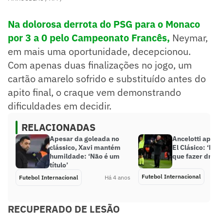
Na dolorosa derrota do PSG para o Monaco
por 3 a 0 pelo Campeonato Francês,
Neymar,
em mais uma oportunidade, decepcionou.
Com apenas duas finalizações no jogo, um
cartão amarelo sofrido e substituído antes do
apito final, o craque vem demonstrando
dificuldades em decidir.
RELACIONADAS
Apesar da goleada no
Ancelotti após
clássico, Xavi mantém
El Clásico: ‘N
humildade: ‘Não é um
que fazer dra
título’
Futebol Internacional
Futebol Internacional
Há 4 anos
RECUPERADO DE LESÃO