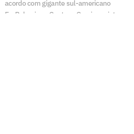
acordo com gigante sul-americano
Ex-Palmeiras, Gustavo Garcia projeta
nova temporada pelo Famalicão
Seleção Brasileira Sub-20 inicia
preparação na Granja Comary com foco
no Sul-Americano
Espanhóis repercutem supostas
exigências de Memphis ao Corinthians:
'Enlouqueceu'
Rick brilha em goleada do Talleres e
elogia Jorge Sampaoli
Aston Villa mira lateral do Atlético de