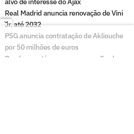
alvo de interesse do Ajax
Real Madrid anuncia renovação de Vini
Jr. até 2032
PSG anuncia contratação de Akliouche
por 50 milhões de euros
Bracks mantém esperança por Fred no
Atlético: 'Temos essa chama acesa'
Ansu Fati destaca estilo de Filipe Luís no
Monaco: 'Vai ser bom para mim'
Ex-Botafogo, Lucas Perri se aproxima de
clube da Itália
Após fracasso na Copa do Mundo,