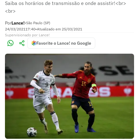
Saiba os horários de transmissão e onde assistir!<br>
<br>
Por
Lance!
•
São Paulo (SP)
24/03/2021
17:40
•
Atualizado em
25/03/2021
Supervisionado
por
Lance!
Favorite o Lance! no Google