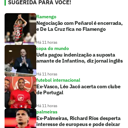
SUGERIDA PARA VOCÊ!
flamengo
Negociação com Peñarol é encerrada,
e De La Cruz fica no Flamengo
Há 11 horas
copa do mundo
Uefa pagou indenização a suposta
amante de Infantino, diz jornal inglês
Há 11 horas
futebol internacional
Ex-Vasco, Léo Jacó acerta com clube
de Portugal
Há 11 horas
palmeiras
Ex-Palmeiras, Richard Ríos desperta
interesse de europeus e pode deixar