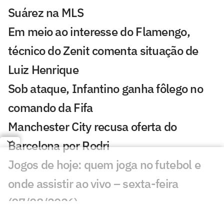
Suárez na MLS
Em meio ao interesse do Flamengo,
técnico do Zenit comenta situação de
Luiz Henrique
Sob ataque, Infantino ganha fôlego no
comando da Fifa
Manchester City recusa oferta do
Barcelona por Rodri
Jogos de hoje: quem joga no futebol e
onde assistir ao vivo – sexta-feira
(07/08/2026)
Ex-Fluminense entra na mira de