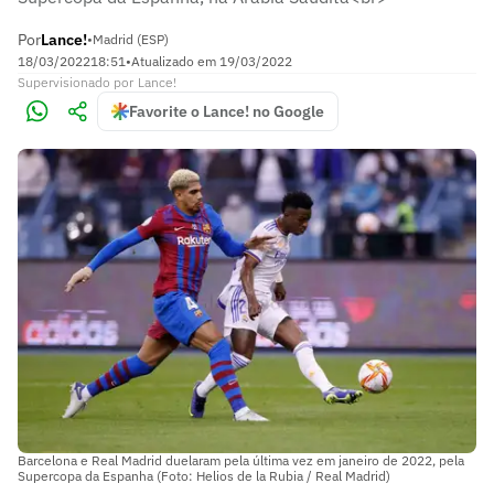
Por
Lance!
•
Madrid (ESP)
18/03/2022
18:51
•
Atualizado em
19/03/2022
Supervisionado
por
Lance!
Favorite o Lance! no Google
Barcelona e Real Madrid duelaram pela última vez em janeiro de 2022, pela
Supercopa da Espanha (Foto: Helios de la Rubia / Real Madrid)