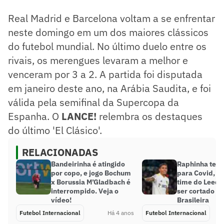
Real Madrid e Barcelona voltam a se enfrentar
neste domingo em um dos maiores clássicos
do futebol mundial. No último duelo entre os
rivais, os merengues levaram a melhor e
venceram por 3 a 2. A partida foi disputada
em janeiro deste ano, na Arábia Saudita, e foi
válida pela semifinal da Supercopa da
Espanha. O
LANCE!
relembra os destaques
do último 'El Clásico'.
RELACIONADAS
Bandeirinha é atingido
Raphinha testa
por copo, e jogo Bochum
para Covid, d
x Borussia M’Gladbach é
time do Leeds
interrompido. Veja o
ser cortado d
vídeo!
Brasileira
Futebol Internacional
Há 4 anos
Futebol Internacional