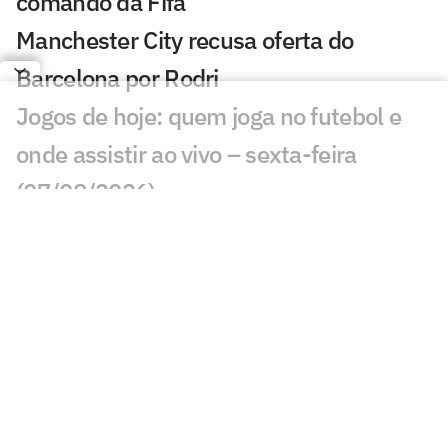
comando da Fifa
Manchester City recusa oferta do
Barcelona por Rodri
Jogos de hoje: quem joga no futebol e
onde assistir ao vivo – sexta-feira
(07/08/2026)
Ex-Fluminense entra na mira de
Manchester United e Arsenal, diz jornal
Veja gols em Bayern de Munique x
Aston Villa: João Gomes diminui
Liverpool x Monaco: onde assistir,
horário e prováveis escalações