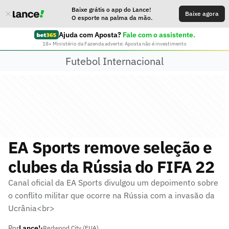
Baixe grátis o app do Lance!
Baixe agora
O esporte na palma da mão.
Ajuda com Aposta?
Fale com o assistente.
18+ Ministério da Fazenda adverte: Aposta não é investimento
Futebol Internacional
EA Sports remove seleção e
clubes da Rússia do FIFA 22
Canal oficial da EA Sports divulgou um depoimento sobre
o conflito militar que ocorre na Rússia com a invasão da
Ucrânia<br>
Por
Lance!
•
Redwood City (EUA)