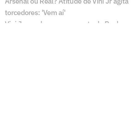
Arsenal ou Real? Atitude de Vini Jr agita
torcedores: 'Vem aí'
Vini Jr. recebe nova proposta do Real
Madrid em meio a interesse do Arsenal
Real Madrid avança por Diomande e
negociação entra na reta decisiva
Ex-Vasco, Danilo Boza destaca evolução
do Urawa para nova temporada
Sem resposta de Almada, Flamengo
avança por Luiz Henrique e prepara
proposta milionária
Jogador morre após ser atingido por raio