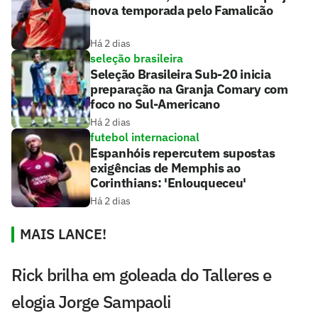
nova temporada pelo Famalicão
Há 2 dias
seleção brasileira
Seleção Brasileira Sub-20 inicia
preparação na Granja Comary com
foco no Sul-Americano
Há 2 dias
futebol internacional
Espanhóis repercutem supostas
exigências de Memphis ao
Corinthians: 'Enlouqueceu'
Há 2 dias
MAIS LANCE!
Rick brilha em goleada do Talleres e
elogia Jorge Sampaoli