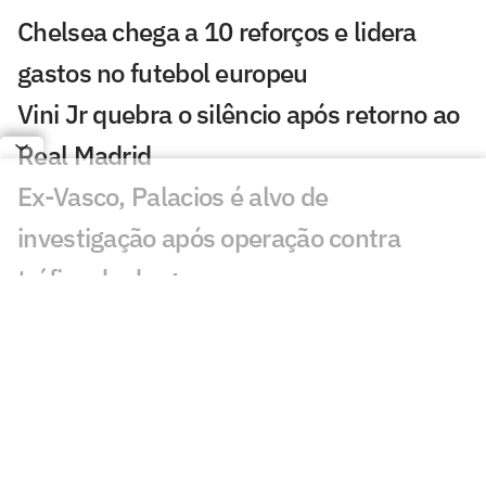
Chelsea chega a 10 reforços e lidera
gastos no futebol europeu
Vini Jr quebra o silêncio após retorno ao
Real Madrid
Ex-Vasco, Palacios é alvo de
investigação após operação contra
tráfico de drogas
Cidades-sede dos EUA cobram Fifa por
promessa milionária feita para a Copa do
Mundo de 2026
Premier League tem recorde de novos
técnicos em início de temporada