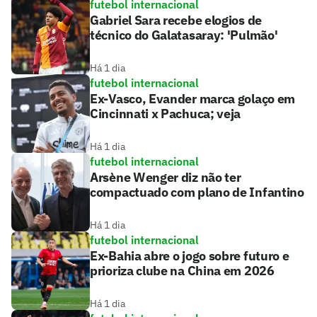
futebol internacional
Gabriel Sara recebe elogios de
técnico do Galatasaray: 'Pulmão'
Há 1 dia
futebol internacional
Ex-Vasco, Evander marca golaço em
Cincinnati x Pachuca; veja
Há 1 dia
futebol internacional
Arsène Wenger diz não ter
compactuado com plano de Infantino
Há 1 dia
futebol internacional
Ex-Bahia abre o jogo sobre futuro e
prioriza clube na China em 2026
Há 1 dia