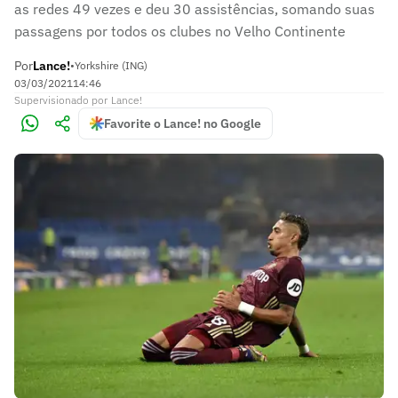
as redes 49 vezes e deu 30 assistências, somando suas
passagens por todos os clubes no Velho Continente
Por
Lance!
•
Yorkshire (ING)
03/03/2021
14:46
Supervisionado
por
Lance!
Favorite o Lance! no Google