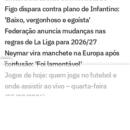
Figo dispara contra plano de Infantino:
'Baixo, vergonhoso e egoísta'
Federação anuncia mudanças nas
regras de La Liga para 2026/27
Neymar vira manchete na Europa após
confusão: 'Foi lamentável'
Jogos de hoje: quem joga no futebol e
onde assistir ao vivo – quarta-feira
(05/08/2026)
Gabriel Sara recebe elogios de técnico
do Galatasaray: 'Pulmão'
Ex-Vasco, Evander marca golaço em