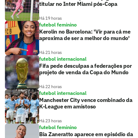
titular no Inter Miami pós-Copa
Há 19 horas
futebol feminino
Kerolin no Barcelona: 'Vir para cá me
aproxima de ser a melhor do mundo'
Há 21 horas
futebol internacional
Fifa pede desculpas a federações por
projeto de venda da Copa do Mundo
Há 22 horas
futebol internacional
Manchester City vence combinado da
K-League em amistoso
Há 23 horas
futebol feminino
Bia Zaneratto aparece em episódio da