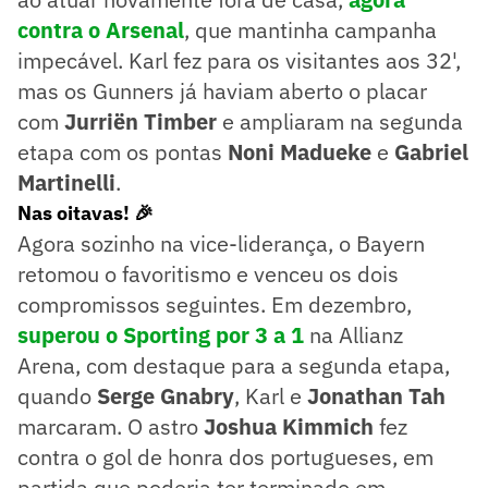
contra o Arsenal
, que mantinha campanha
impecável. Karl fez para os visitantes aos 32',
mas os Gunners já haviam aberto o placar
com
Jurriën Timber
e ampliaram na segunda
etapa com os pontas
Noni Madueke
e
Gabriel
Martinelli
.
Nas oitavas! 🎉
Agora sozinho na vice-liderança, o Bayern
retomou o favoritismo e venceu os dois
compromissos seguintes. Em dezembro,
superou o Sporting por 3 a 1
na Allianz
Arena, com destaque para a segunda etapa,
quando
Serge Gnabry
, Karl e
Jonathan Tah
marcaram. O astro
Joshua Kimmich
fez
contra o gol de honra dos portugueses, em
partida que poderia ter terminado em