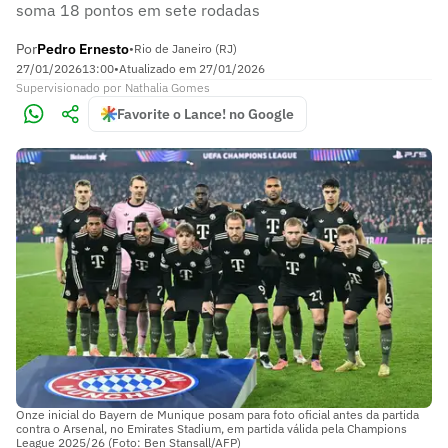
soma 18 pontos em sete rodadas
Por
Pedro Ernesto
•
Rio de Janeiro (RJ)
27/01/2026
13:00
•
Atualizado em
27/01/2026
Supervisionado
por
Nathalia Gomes
Favorite o Lance! no Google
Onze inicial do Bayern de Munique posam para foto oficial antes da partida
contra o Arsenal, no Emirates Stadium, em partida válida pela Champions
League 2025/26 (Foto: Ben Stansall/AFP)