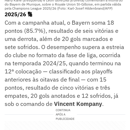
Harry Kane (à esquerda) e Leon Goretzka (à direita) comemoram a vitória do
do Bayern de Munique, sobre o Royale Union St-Gilloise, em partida válida
pela Champions League 2025/26 (Foto: Karl-Josef Hildenbrand/AFP)
2025/26 🔢
Com a campanha atual, o Bayern soma 18
pontos (85.7%), resultado de seis vitórias e
uma derrota, além de 20 gols marcados e
sete sofridos. O desempenho supera a estreia
do clube no formato da fase de liga, ocorrida
na temporada 2024/25, quando terminou na
12ª colocação — classificado aos playoffs
anteriores às oitavas de final — com 15
pontos, resultado de cinco vitórias e três
empates, 20 gols anotados e 12 sofridos, já
sob o comando de
Vincent Kompany
.
CONTINUA
APÓS A
PUBLICIDADE