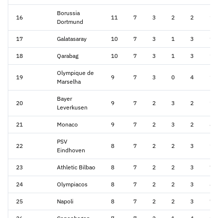
Borussia
16
11
7
3
2
2
19
Dortmund
17
Galatasaray
10
7
3
1
3
9
18
Qarabag
10
7
3
1
3
13
Olympique de
19
9
7
3
0
4
11
Marselha
Bayer
20
9
7
2
3
2
10
Leverkusen
21
Monaco
9
7
2
3
2
8
PSV
22
8
7
2
2
3
15
Eindhoven
23
Athletic Bilbao
8
7
2
2
3
7
24
Olympiacos
8
7
2
2
3
8
25
Napoli
8
7
2
2
3
7