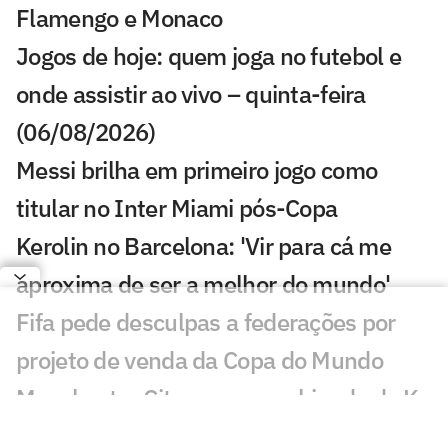
Flamengo e Monaco
Jogos de hoje: quem joga no futebol e
onde assistir ao vivo – quinta-feira
(06/08/2026)
Messi brilha em primeiro jogo como
titular no Inter Miami pós-Copa
Kerolin no Barcelona: 'Vir para cá me
aproxima de ser a melhor do mundo'
Fifa pede desculpas a federações por
projeto de venda da Copa do Mundo
Manchester City vence combinado da K-
League em amistoso