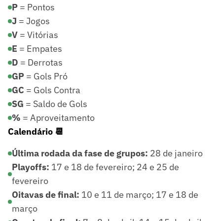
P
= Pontos
J
= Jogos
V
= Vitórias
E
= Empates
D
= Derrotas
GP
= Gols Pró
GC
= Gols Contra
SG
= Saldo de Gols
%
= Aproveitamento
Calendário 📆
Última rodada da fase de grupos:
28 de janeiro
Playoffs:
17 e 18 de fevereiro; 24 e 25 de
fevereiro
Oitavas de final:
10 e 11 de março; 17 e 18 de
março