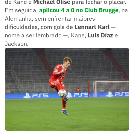
de Kane e
Michael Olise
para fechar o placar.
Em seguida,
aplicou 4 a 0 no Club Brugge
, na
Alemanha, sem enfrentar maiores
dificuldades, com gols de
Lennart Karl
—
nome a ser lembrado —, Kane,
Luis Díaz
e
Jackson.