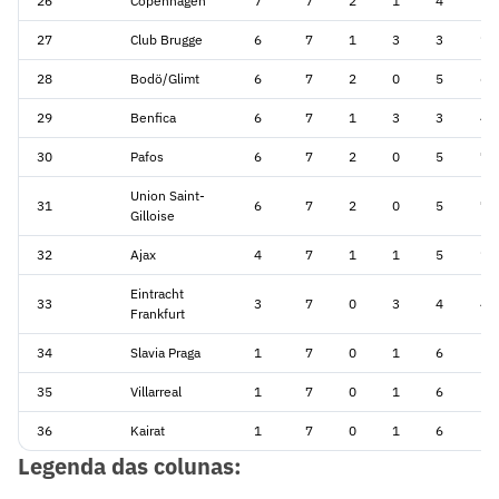
26
Copenhagen
7
7
2
1
4
12
27
Club Brugge
6
7
1
3
3
12
28
Bodö/Glimt
6
7
2
0
5
6
29
Benfica
6
7
1
3
3
4
30
Pafos
6
7
2
0
5
7
Union Saint-
31
6
7
2
0
5
7
Gilloise
32
Ajax
4
7
1
1
5
10
Eintracht
33
3
7
0
3
4
4
Frankfurt
34
Slavia Praga
1
7
0
1
6
5
35
Villarreal
1
7
0
1
6
5
36
Kairat
1
7
0
1
6
5
Legenda das colunas: