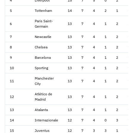
4
Liverpool
15
7
5
0
2
14
5
Tottenham
14
7
4
2
1
15
Paris Saint-
6
13
7
4
1
2
20
Germain
7
Newcastle
13
7
4
1
2
16
8
Chelsea
13
7
4
1
2
14
9
Barcelona
13
7
4
1
2
18
10
Sporting
13
7
4
1
2
14
Manchester
11
13
7
4
1
2
13
City
Atlético de
12
13
7
4
1
2
16
Madrid
13
Atalanta
13
7
4
1
2
10
14
Internazionale
12
7
4
0
3
13
15
Juventus
12
7
3
3
1
14