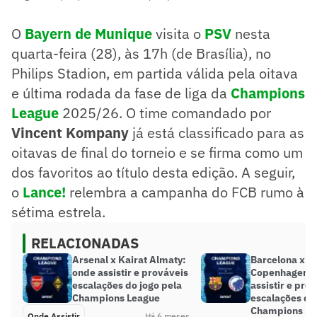
O
Bayern de Munique
visita o
PSV
nesta
quarta-feira (28), às 17h (de Brasília), no
Philips Stadion, em partida válida pela oitava
e última rodada da fase de liga da
Champions
League
2025/26. O time comandado por
Vincent Kompany
já está classificado para as
oitavas de final do torneio e se firma como um
dos favoritos ao título desta edição. A seguir,
o
Lance!
relembra a campanha do FCB rumo à
sétima estrela.
RELACIONADAS
Arsenal x Kairat Almaty:
Barcelona x
onde assistir e prováveis
Copenhagen: 
escalações do jogo pela
assistir e pro
Champions League
escalações do
Champions Le
Onde Assistir
Há 6 meses