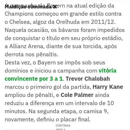
A campanha do Bayern na atual edição da
Maldição eliminada ❌
Champions começou em grande estilo contra
o Chelsea, algoz da Orelhuda em 2011/12.
Naquela ocasião, os bávaros foram impedidos
de conquistar o título em seu próprio estádio,
a Allianz Arena, diante de sua torcida, após
derrota nos pênaltis.
Desta vez, o Bayern se impôs sob seus
domínios e iniciou a campanha com
vitória
convincente por 3 a 1
.
Trevor Chalobah
marcou o primeiro gol da partida,
Harry Kane
ampliou de pênalti, e
Cole Palmer
ainda
reduziu a diferença em um intervalo de 10
minutos. Na segunda etapa, o camisa 9,
novamente, definiu o placar final.
CONTINUA
APÓS A