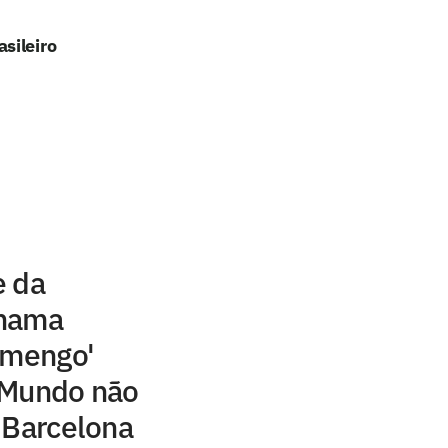
sileiro
e da
chama
amengo'
 Mundo não
 Barcelona