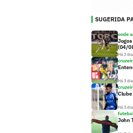
SUGERIDA PA
onde as
Jogos 
(04/0
Há 3 dia
cruzei
Entend
Há 3 dia
cruzei
Clube 
Há 3 dia
futebo
John T