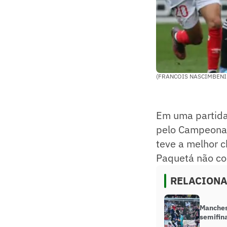
(FRANCOIS NASCIMBENI 
Em uma partida
pelo Campeonat
teve a melhor 
Paquetá não co
RELACION
Manchest
semifina