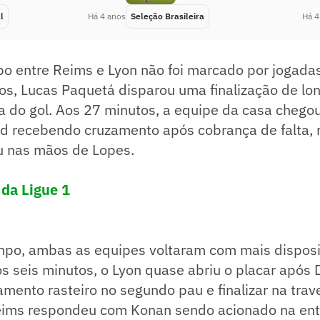
l
Há 4 anos
Seleção Brasileira
Há 4
po entre Reims e Lyon não foi marcado por jogada
os, Lucas Paquetá disparou uma finalização de lo
a do gol. Aos 27 minutos, a equipe da casa chego
 recebendo cruzamento após cobrança de falta, 
 nas mãos de Lopes.
 da Ligue 1
po, ambas as equipes voltaram com mais dispos
os seis minutos, o Lyon quase abriu o placar após
amento rasteiro no segundo pau e finalizar na trav
eims respondeu com Konan sendo acionado na ent