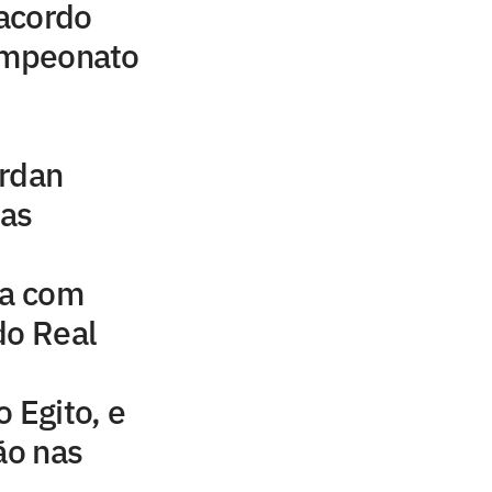
acordo
campeonato
ordan
uas
na com
do Real
 Egito, e
ão nas