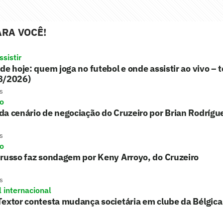
RA VOCÊ!
sistir
de hoje: quem joga no futebol e onde assistir ao vivo – t
8/2026)
s
ro
a cenário de negociação do Cruzeiro por Brian Rodrígu
s
ro
russo faz sondagem por Keny Arroyo, do Cruzeiro
s
l internacional
extor contesta mudança societária em clube da Bélgica