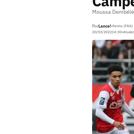
Campe
Moussa Dembélé c
Por
Lance!
•
Reims (FRA)
20/03/2022
14:30
•
Atuali