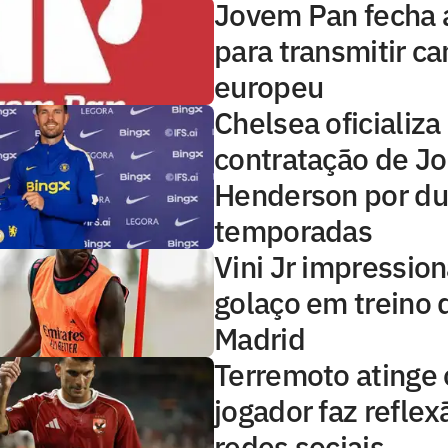
Jovem Pan fecha 
para transmitir 
europeu
Chelsea oficializa
contratação de J
Henderson por d
temporadas
Vini Jr impressio
golaço em treino 
Madrid
Terremoto atinge o
jogador faz reflex
redes sociais