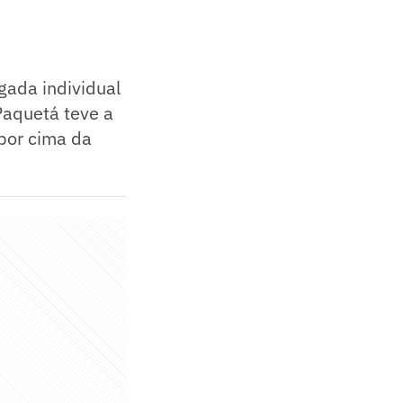
gada individual
Paquetá teve a
 por cima da