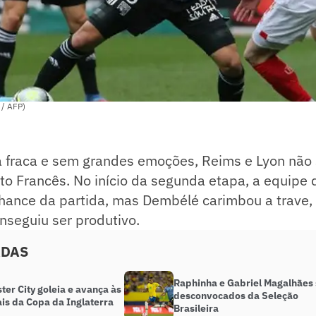
/ AFP)
 fraca e sem grandes emoções, Reims e Lyon não 
o Francês. No início da segunda etapa, a equipe 
chance da partida, mas Dembélé carimbou a trave,
nseguiu ser produtivo.
ADAS
Raphinha e Gabriel Magalhães
er City goleia e avança às
desconvocados da Seleção
is da Copa da Inglaterra
Brasileira