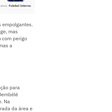
 anos
Futebol Internacional
Há 4 anos
s empolgantes.
nge, mas
u com perigo
mas a
ição para
 Dembélé
e. Na
rada da área e