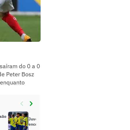
saíram do 0 a 0
de Peter Bosz
 enquanto
 são
Juventus vence a Salernitana e
encosta na Inter de Milão