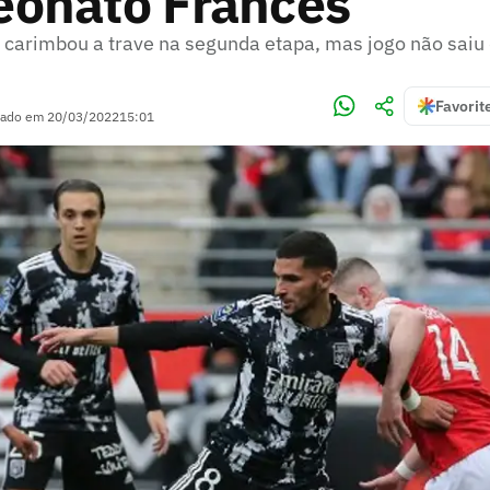
onato Francês
arimbou a trave na segunda etapa, mas jogo não saiu 
Favorit
zado em
20/03/2022
15:01