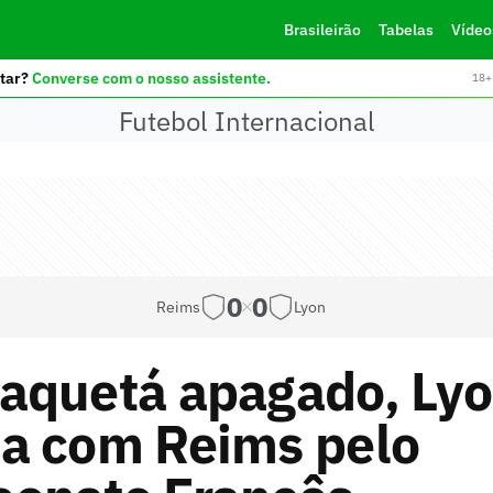
Brasileirão
Tabelas
Vídeo
tar?
Converse com o nosso assistente.
18+ 
Futebol Internacional
0
0
Reims
Lyon
aquetá apagado, Ly
a com Reims pelo