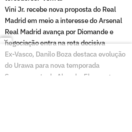
Vini Jr. recebe nova proposta do Real
Madrid em meio a interesse do Arsenal
Real Madrid avança por Diomande e
negociação entra na reta decisiva
Ex-Vasco, Danilo Boza destaca evolução
do Urawa para nova temporada
Sem resposta de Almada, Flamengo
avança por Luiz Henrique e prepara
proposta milionária
Jogador morre após ser atingido por raio
durante partida de futebol na Tailândia