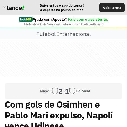
Baixe grátis o app do Lance!
Baixe agora
O esporte na palma da mão.
Ajuda com Aposta?
Fale com o assistente.
18+ Ministério da Fazenda adverte: Aposta não é investimento
Futebol Internacional
2
1
Napoli
Udinese
Com gols de Osimhen e
Pablo Mari expulso, Napoli
vence Udinese