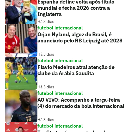
Espanha define volta após título
mundial e fecha 2026 contra a
Inglaterra
Há 3 dias
futebol internacional
Orjan Nyland, algoz do Brasil, é
anunciado pelo RB Leipzig até 2028
Há 3 dias
futebol internacional
Flavio Medeiros atrai atenção de
clube da Arábia Saudita
Há 3 dias
futebol internacional
AO VIVO: Acompanhe a terça-feira
(4) do mercado da bola internacional
Há 3 dias
futebol internacional