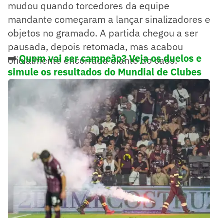
mudou quando torcedores da equipe
mandante começaram a lançar sinalizadores e
objetos no gramado. A partida chegou a ser
pausada, depois retomada, mas acabou
➡️
Quem vai ser campeão? Veja os duelos e
oficialmente encerrada diante do caos.
simule os resultados do Mundial de Clubes