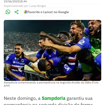
23/06/2025
18:44
Supervisionado
por
Lucas Borges
Favorite o Lance! no Google
Sampdoria comemorando a permanência na segunda divisão da Itália (Foto:
AFP)
Neste domingo, a
Sampdoria
garantiu sua
permanência na segunda divisão de forma