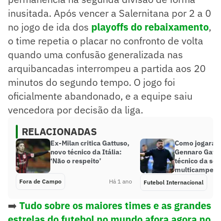
inusitada. Após vencer a Salernitana por 2 a 0
no jogo de ida dos
playoffs do rebaixamento
,
o time repetia o placar no confronto de volta
quando uma confusão generalizada nas
arquibancadas interrompeu a partida aos 20
minutos do segundo tempo. O jogo foi
oficialmente abandonado, e a equipe saiu
vencedora por decisão da liga.
RELACIONADAS
Ex-Milan critica Gattuso,
Como jogará a 
novo técnico da Itália:
Gennaro Gattu
‘Não o respeito’
técnico da sel
multicampeã?
Fora de Campo
Há 1 ano
Futebol Internacional
➡️
Tudo sobre os maiores times e as grandes
estrelas do futebol no mundo afora agora no