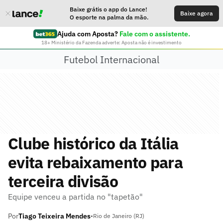
Baixe grátis o app do Lance!
Baixe agora
O esporte na palma da mão.
Ajuda com Aposta?
Fale com o assistente.
18+ Ministério da Fazenda adverte: Aposta não é investimento
Futebol Internacional
Clube histórico da Itália
evita rebaixamento para
terceira divisão
Equipe venceu a partida no "tapetão"
Por
Tiago Teixeira Mendes
•
Rio de Janeiro (RJ)