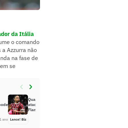
dor da Itália
sume o comando
 a Azzurra não
inda na fase de
nem se
Qual o salário de Noah Okafor,
 pode
atacante do Milan e alvo do
Flamengo?
1 ano
Lance! Biz
Há 1 ano