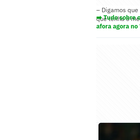
– Digamos que 
➡️ Tudo sobre 
que tenha o me
afora agora no