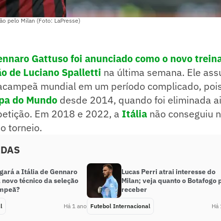
ão pelo Milan (Foto: LaPresse)
nnaro Gattuso foi anunciado como o novo treina
o de Luciano Spalletti
na última semana. Ele as
racampeã mundial em um período complicado, pois
pa do Mundo
desde 2014, quando foi eliminada a
etição. Em 2018 e 2022, a
Itália
não conseguiu 
 o torneio.
ADAS
gará a Itália de Gennaro
Lucas Perri atrai interesse do
 novo técnico da seleção
Milan; veja quanto o Botafogo
ampeã?
receber
l
Há 1 ano
Futebol Internacional
Há 