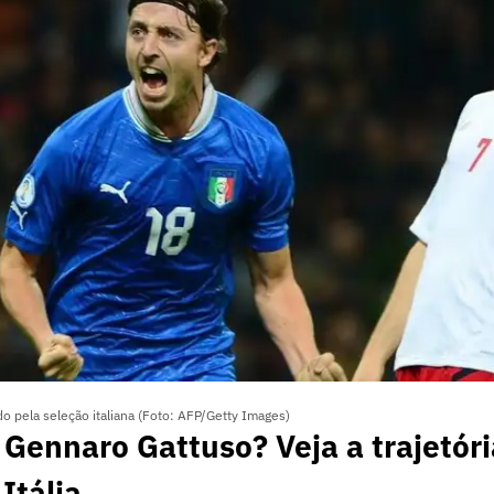
o pela seleção italiana (Foto: AFP/Getty Images)
Gennaro Gattuso? Veja a trajetór
Itália