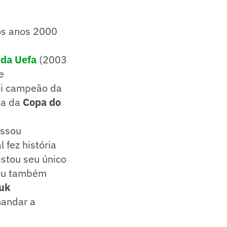
os anos 2000
 da Uefa
(2003
e
foi campeão da
ta da
Copa do
assou
 fez história
istou seu único
ou também
uk
mandar a