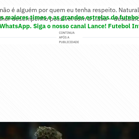
não é alguém por quem eu tenha respeito. Natura
os maiores times e as grandes estrelas do futeb
lhor desempenho possível com a Itália – desabafo
 WhatsApp. Siga o nosso canal Lance! Futebol In
CONTINUA
APÓS A
PUBLICIDADE