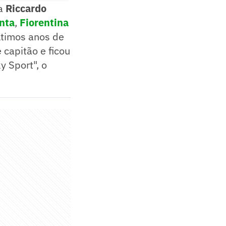
 a
Riccardo
nta
,
Fiorentina
ltimos anos de
 capitão e ficou
y Sport", o