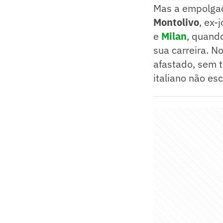
Mas a empolgaç
Montolivo
, ex
e
Milan
, quand
sua carreira. N
afastado, sem t
italiano não es