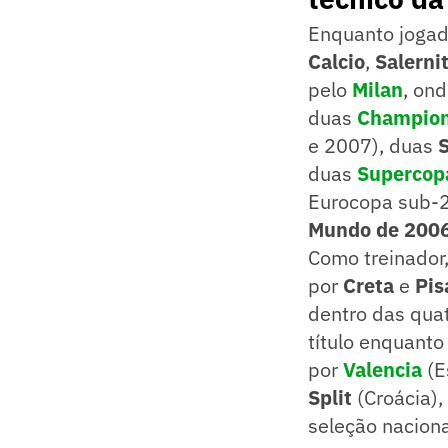
Enquanto jogad
Calcio
,
Salerni
pelo
Milan
, on
duas
Champion
e 2007), duas
S
duas
Supercopa
Eurocopa sub-2
Mundo de 200
Como treinador
por
Creta
e
Pis
dentro das quat
título enquant
por
Valencia
(E
Split
(Croácia),
seleção naciona