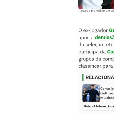
Riccardo Montolivo em aç
O ex-jogador
Ge
após a
demissã
da seleção tet
participa da
Co
grupos da comp
classificar para
RELACION
Como jo
Gattuso,
multic
Futebol Internaciona