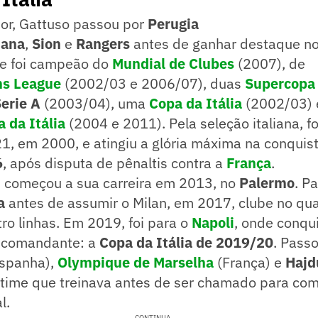
or, Gattuso passou por
Perugia
tana
,
Sion
e
Rangers
antes de ganhar destaque n
de foi campeão do
Mundial de Clubes
(2007), de
s League
(2002/03 e 2006/07), duas
Supercopa
erie A
(2003/04), uma
Copa da Itália
(2002/03) 
 da Itália
(2004 e 2011). Pela seleção italiana, 
1, em 2000, e atingiu a glória máxima na conquis
6
, após disputa de pênaltis contra a
França
.
, começou a sua carreira em 2013, no
Palermo
. P
a
antes de assumir o Milan, em 2017, clube no qual
ro linhas. Em 2019, foi para o
Napoli
, onde conqu
o comandante: a
Copa da Itália de 2019/20
. Pass
spanha),
Olympique de Marselha
(França) e
Hajd
 time que treinava antes de ser chamado para co
l.
CONTINUA