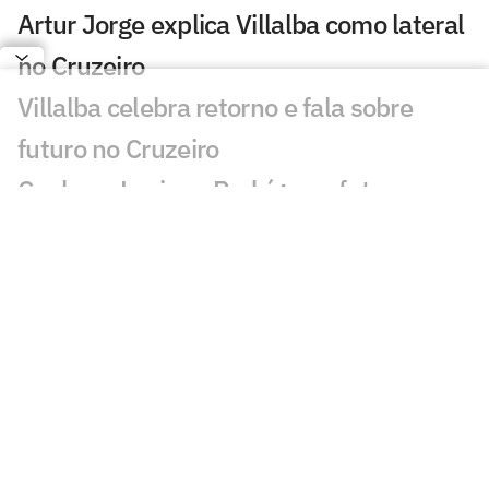
Artur Jorge explica Villalba como lateral
no Cruzeiro
Villalba celebra retorno e fala sobre
futuro no Cruzeiro
Conheça Luciano Rodríguez, futuro
reforço do Cruzeiro
Análise tática do Guffo: os destaques da
ida das oitavas da Copa do Brasil
Torcedores do Cruzeiro surpreendem
Matheus Pereira em sala do antidoping
ANÁLISE: Cruzeiro faz um dos jogos
menos criativos com Artur Jorge