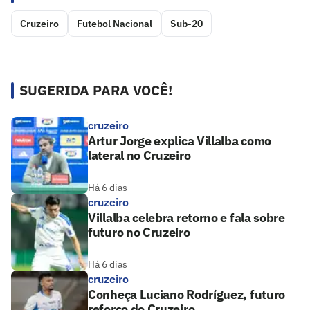
Cruzeiro
Futebol Nacional
Sub-20
SUGERIDA PARA VOCÊ!
cruzeiro
Artur Jorge explica Villalba como
lateral no Cruzeiro
Há 6 dias
cruzeiro
Villalba celebra retorno e fala sobre
futuro no Cruzeiro
Há 6 dias
cruzeiro
Conheça Luciano Rodríguez, futuro
reforço do Cruzeiro