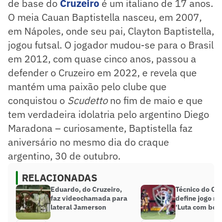
de base do
Cruzeiro
é um italiano de 17 anos.
O meia Cauan Baptistella nasceu, em 2007,
em Nápoles, onde seu pai, Clayton Baptistella,
jogou futsal. O jogador mudou-se para o Brasil
em 2012, com quase cinco anos, passou a
defender o Cruzeiro em 2022, e revela que
mantém uma paixão pelo clube que
conquistou o
Scudetto
no fim de maio e que
tem verdadeira idolatria pelo argentino Diego
Maradona – curiosamente, Baptistella faz
aniversário no mesmo dia do craque
argentino, 30 de outubro.
RELACIONADAS
Eduardo, do Cruzeiro,
Técnico do Cr
faz videochamada para
define jogo n
lateral Jamerson
‘Luta com bola