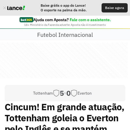
Baixe grátis o app do Lance!
Baixe agora
O esporte na palma da mão.
Ajuda com Aposta?
Fale com o assistente.
18+ Ministério da Fazenda adverte: Aposta não é investimento
Futebol Internacional
5
0
Tottenham
Everton
Cincum! Em grande atuação,
Tottenham goleia o Everton
pelo Inglês e se mantém