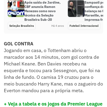
Após saída de Jardine,
Sampaoli per
CBF anuncia Ramon
confiança do e
Menezes como novo
balança no O
técnico da Seleção
Marseille, se
Brasileira Sub-20
imprensa fra
Seleção Brasileira
Há 4 anos
Futebol Internacional
GOL CONTRA
Jogando em casa, o Tottenham abriu o
marcador aos 14 minutos, com gol contra de
Michael Keane. Ben Davies recebeu na
esquerda e tocou para Sessegnon, que foi na
linha de fundo. O camisa 19 cruzou para o
meio buscando Harry Kane, mas o zagueiro do
Everton mandou para a própria meta.
+ Veja a tabela e os jogos da Premier League