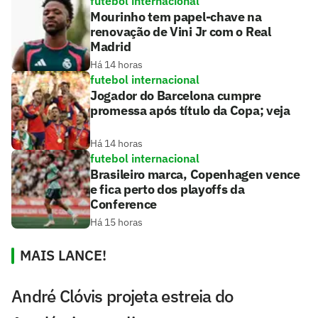
futebol internacional
Mourinho tem papel-chave na
renovação de Vini Jr com o Real
Madrid
Há 14 horas
futebol internacional
Jogador do Barcelona cumpre
promessa após título da Copa; veja
Há 14 horas
futebol internacional
Brasileiro marca, Copenhagen vence
e fica perto dos playoffs da
Conference
Há 15 horas
MAIS LANCE!
André Clóvis projeta estreia do