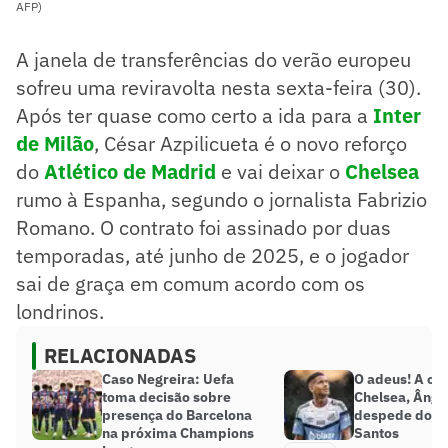
AFP)
A janela de transferências do verão europeu
sofreu uma reviravolta nesta sexta-feira (30).
Após ter quase como certo a ida para a
Inter
de Milão
, César Azpilicueta é o novo reforço
do
Atlético de Madrid
e vai deixar o
Chelsea
rumo à Espanha, segundo o jornalista Fabrizio
Romano. O contrato foi assinado por duas
temporadas, até junho de 2025, e o jogador
sai de graça em comum acordo com os
londrinos.
RELACIONADAS
Caso Negreira: Uefa
O adeus! A ca
toma decisão sobre
Chelsea, Ânge
presença do Barcelona
despede do el
na próxima Champions
Santos