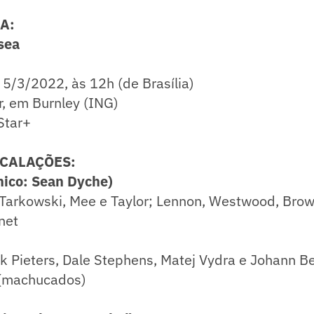
A:
sea
5/3/2022, às 12h (de Brasília)
r, em Burnley (ING)
Star+
SCALAÇÕES:
ico: Sean Dyche)
Tarkowski, Mee e Taylor; Lennon, Westwood, Brown
net
k Pieters, Dale Stephens, Matej Vydra e Johann B
(machucados)