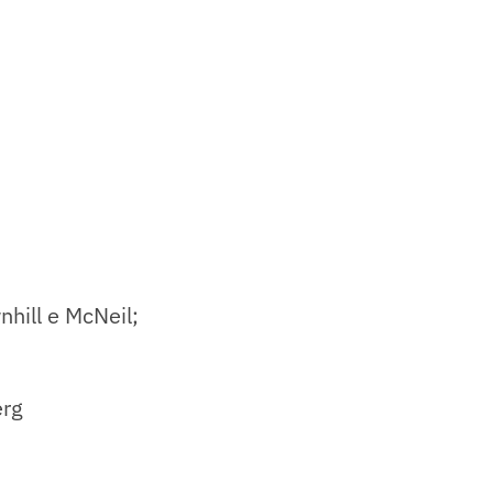
hill e McNeil;
erg