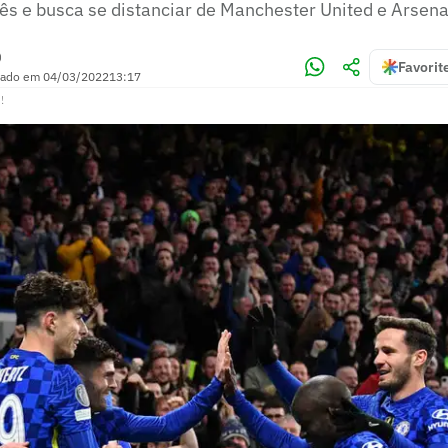
s e busca se distanciar de Manchester United e Arsena
)
Favorit
zado em
04/03/2022
13:17
!