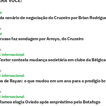
RA VOCÊ!
ro
a cenário de negociação do Cruzeiro por Brian Rodrígu
s
ro
russo faz sondagem por Arroyo, do Cruzeiro
s
l internacional
extor contesta mudança societária em clube da Bélgica
s
l internacional
s de Rayan: o que mudou em um ano para o prodígio bra
s
l internacional
 Ramos elogia Oviedo após empréstimo pelo Botafogo