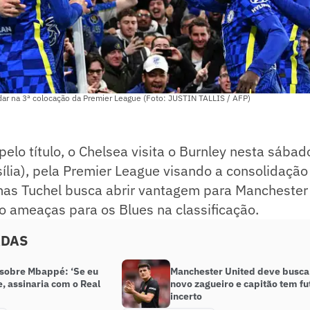
dar na 3ª colocação da Premier League (Foto: JUSTIN TALLIS / AFP)
pelo título, o Chelsea visita o Burnley nesta sábad
sília), pela Premier League visando a consolidação 
as Tuchel busca abrir vantagem para Manchester
o ameaças para os Blues na classificação.
ADAS
 sobre Mbappé: ‘Se eu
Manchester United deve busca
e, assinaria com o Real
novo zagueiro e capitão tem fu
incerto