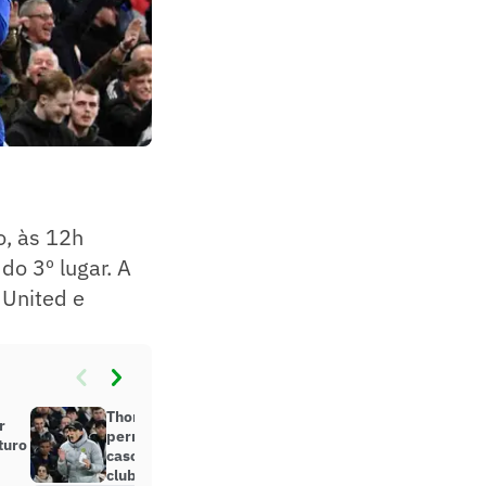
o, às 12h
do 3º lugar. A
 United e
Thomas Tuchel diz que
r
permanência no Chelsea é incerta
turo
caso Roman Abramovich venda o
clube