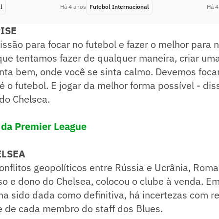
l
Há 4 anos
Futebol Internacional
Há 4
ISE
ssão para focar no futebol e fazer o melhor para 
 que tentamos fazer de qualquer maneira, criar um
inta bem, onde você se sinta calmo. Devemos foca
 o futebol. E jogar da melhor forma possível - di
 do Chelsea.
a da Premier League
ELSEA
onflitos geopolíticos entre Rússia e Ucrânia, Rom
so e dono do Chelsea, colocou o clube à venda. 
a sido dada como definitiva, há incertezas com re
e de cada membro do staff dos Blues.