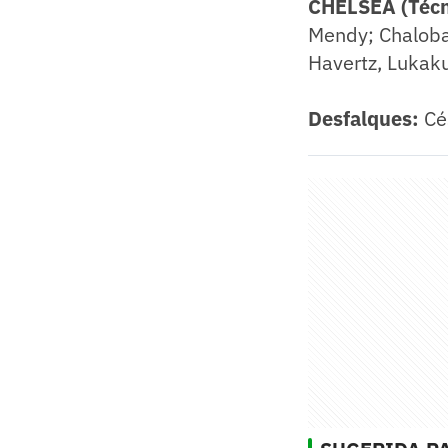
CHELSEA (Técn
Mendy; Chalobah
Havertz, Lukak
Desfalques:
Cés