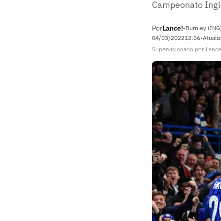
Campeonato Inglê
Por
Lance!
•
Burnley (ING
04/03/2022
12:56
•
Atuali
Supervisionado
por
Lance