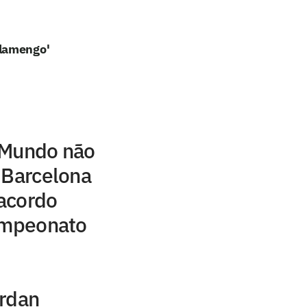
Flamengo'
 Mundo não
 Barcelona
acordo
campeonato
ordan