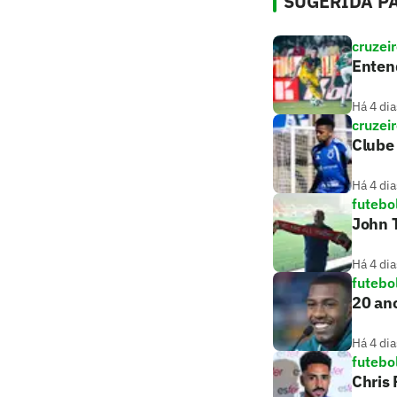
SUGERIDA PA
cruzei
Entend
Há 4 dia
cruzei
Clube 
Há 4 dia
futebo
John T
Há 4 dia
futebo
20 ano
Há 4 dia
futebo
Chris