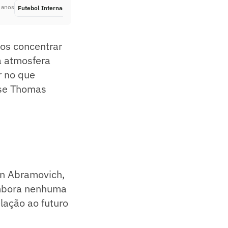
 anos
Futebol Internacional
Há 4 anos
nos concentrar
a atmosfera
r no que
sse Thomas
an Abramovich,
Embora nenhuma
lação ao futuro