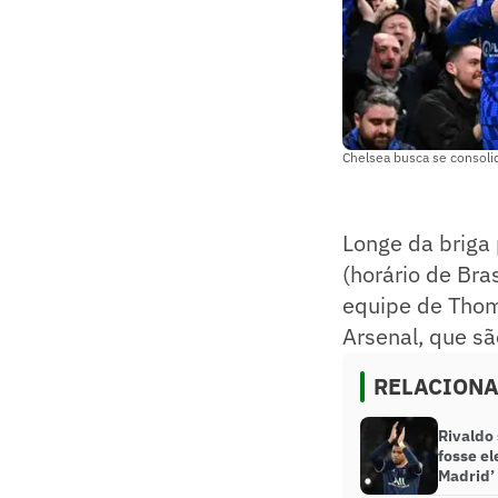
Chelsea busca se consoli
Longe da briga 
(horário de Bra
equipe de Thom
Arsenal, que sã
RELACION
Rivaldo
fosse el
Madrid’