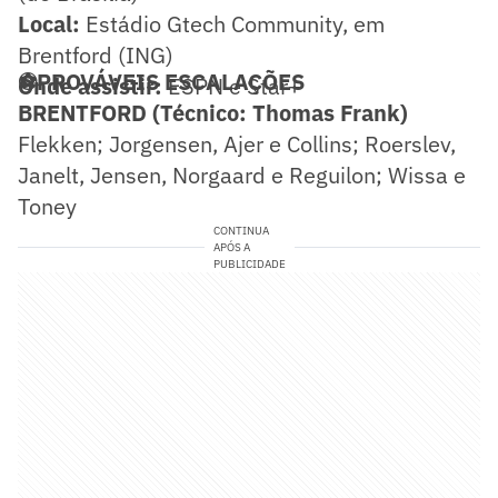
Local:
Estádio Gtech Community, em
Brentford (ING)
⚽PROVÁVEIS ESCALAÇÕES
Onde assistir:
ESPN e Star+
BRENTFORD (Técnico: Thomas Frank)
Flekken; Jorgensen, Ajer e Collins; Roerslev,
Janelt, Jensen, Norgaard e Reguilon; Wissa e
Toney
CONTINUA
APÓS A
PUBLICIDADE