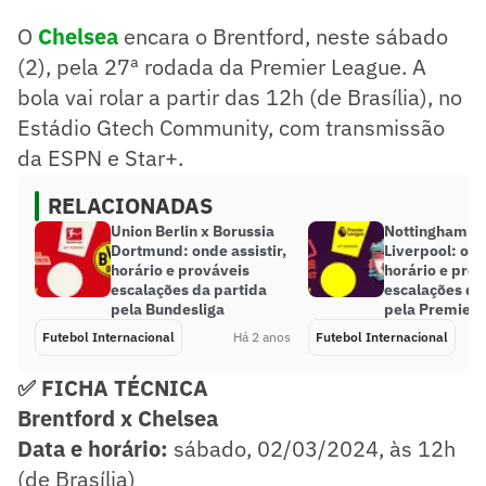
O
Chelsea
encara o Brentford, neste sábado
(2), pela 27ª rodada da Premier League. A
bola vai rolar a partir das 12h (de Brasília), no
Estádio Gtech Community, com transmissão
da ESPN e Star+.
RELACIONADAS
Union Berlin x Borussia
Nottingham Fo
Dortmund: onde assistir,
Liverpool: ond
horário e prováveis
horário e pro
escalações da partida
escalações da
pela Bundesliga
pela Premier 
Futebol Internacional
Há 2 anos
Futebol Internacional
✅ FICHA TÉCNICA
Brentford x Chelsea
Data e horário:
sábado, 02/03/2024, às 12h
(de Brasília)