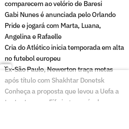
comparecem ao velório de Baresi
Gabi Nunes é anunciada pelo Orlando
Pride e jogará com Marta, Luana,
Angelina e Rafaelle
Cria do Atlético inicia temporada em alta
no futebol europeu
Ex-São Paulo, Newerton traça metas
após título com Shakhtar Donetsk
Conheça a proposta que levou a Uefa a
tentar tornar a Fifa ingovernável
Yan Couto deixa Dortmund e se acerta
com clube italiano