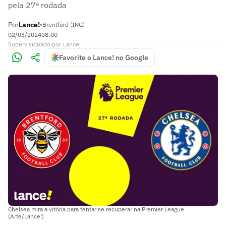
pela 27ª rodada
Por
Lance!
•
Brentford (ING)
02/03/2024
08:00
Supervisionado
por
Lance!
Favorite o Lance! no Google
Chelsea mira a vitória para tentar se recuperar na Premier League
(Arte/Lance!)