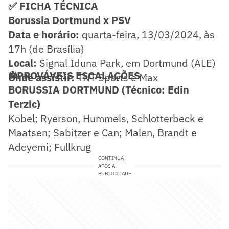
✅ FICHA TÉCNICA
Borussia Dortmund x PSV
Data e horário:
quarta-feira, 13/03/2024, às
17h (de Brasília)
Local:
Signal Iduna Park, em Dortmund (ALE)
⚽PROVÁVEIS ESCALAÇÕES
Onde assistir:
TNT Sports e Max
BORUSSIA DORTMUND (Técnico: Edin
Terzic)
Kobel; Ryerson, Hummels, Schlotterbeck e
Maatsen; Sabitzer e Can; Malen, Brandt e
Adeyemi; Fullkrug
CONTINUA
APÓS A
PUBLICIDADE