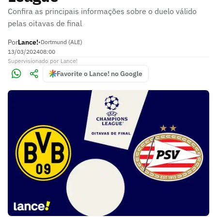
Confira as principais informações sobre o duelo válido
pelas oitavas de final
Por
Lance!
•
Dortmund (ALE)
13/03/2024
08:00
Supervisionado
por
Lance!
Favorite o Lance! no Google