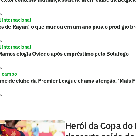
s
l internacional
s de Rayan: o que mudou em um ano para o prodígio bra
s
l internacional
 Ramos elogia Oviedo após empréstimo pelo Botafogo
s
e campo
rme de clube da Premier League chama atenção: 'Mais 
s
Herói da Copa do