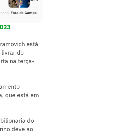
 anos
Fora de Campo
Há 4 anos
2023
bramovich está
livrar do
ta na terça-
lamento
ia, que está em
bilionária do
rino deve ao