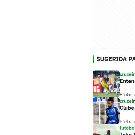
SUGERIDA PA
cruzei
Entend
Há 4 dia
cruzei
Clube 
Há 4 dia
futebo
John T