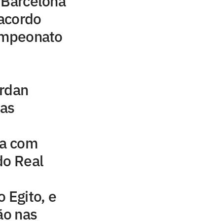
 Barcelona
acordo
campeonato
ordan
uas
na com
do Real
 Egito, e
ão nas