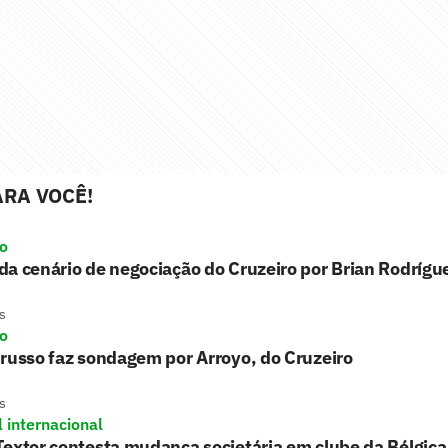
RA VOCÊ!
ro
a cenário de negociação do Cruzeiro por Brian Rodrígu
s
ro
russo faz sondagem por Arroyo, do Cruzeiro
s
l internacional
extor contesta mudança societária em clube da Bélgica