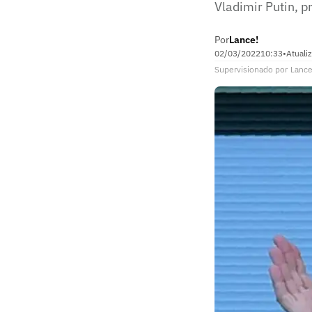
Vladimir Putin, 
Por
Lance!
02/03/2022
10:33
•
Atuali
Supervisionado
por
Lance