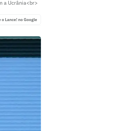
om a Ucrânia<br>
e o Lance! no Google