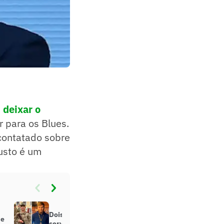
deixar o
 para os Blues.
 contatado sobre
custo é um
Dois jogadores de futebol morrem
pe
servindo na Guerra da Ucrânia