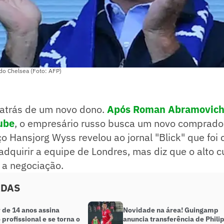
do Chelsea (Foto: AFP)
 atrás de um novo dono.
Após Roman Abramovich 
ube
, o empresário russo busca um novo comprador
íço Hansjorg Wyss revelou ao jornal "Blick" que foi
adquirir a equipe de Londres, mas diz que o alto 
 a negociação.
ADAS
 de 14 anos assina
Novidade na área! Guingamp
 profissional e se torna o
anuncia transferência de Phili