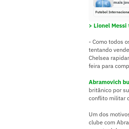
mais jo
Futebol Internaciona
> Lionel Messi
- Como todos o
tentando vender
Chelsea rapida
feira para comp
Abramovich bu
britânico por s
conflito milita
Um dos motivos 
clube com Abra