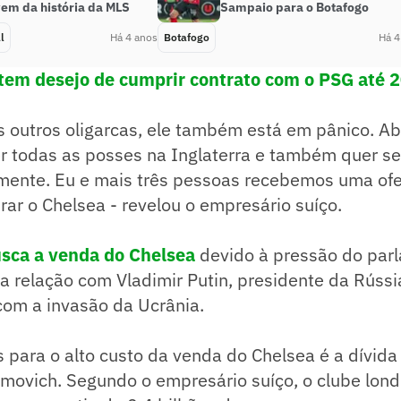
vem da história da MLS
Sampaio para o Botafogo
l
Há 4 anos
Botafogo
Há 4
 tem desejo de cumprir contrato com o PSG até 
s outros oligarcas, ele também está em pânico. A
 todas as posses na Inglaterra e também quer se 
mente. Eu e mais três pessoas recebemos uma ofer
rar o Chelsea - revelou o empresário suíço.
sca a venda do Chelsea
devido à pressão do par
ua relação com Vladimir Putin, presidente da Rúss
r com a invasão da Ucrânia.
para o alto custo da venda do Chelsea é a dívida 
movich. Segundo o empresário suíço, o clube lond