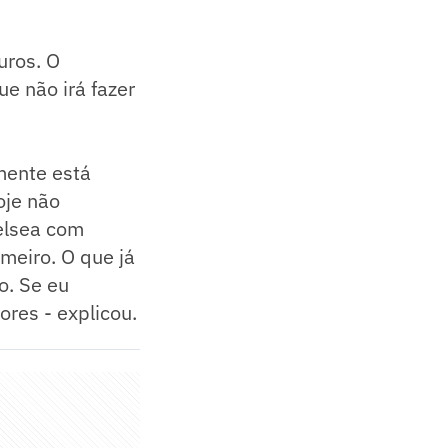
uros. O
e não irá fazer
mente está
oje não
elsea com
meiro. O que já
o. Se eu
ores - explicou.