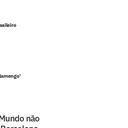
sileiro
Flamengo'
 Mundo não