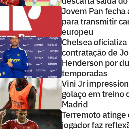
descarta saída do
Jovem Pan fecha 
para transmitir 
europeu
Chelsea oficializa
contratação de J
Henderson por d
temporadas
Vini Jr impressio
golaço em treino 
Madrid
Terremoto atinge o
jogador faz reflex