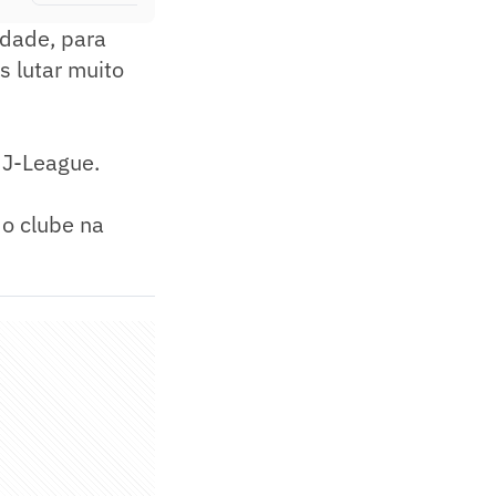
idade, para
 lutar muito
a J-League.
do clube na