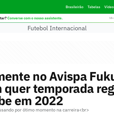
Brasileirão
Tabelas
Vídeo
tar?
Converse com o nosso assistente.
18+ 
Futebol Internacional
mente no Avispa Fuk
n quer temporada reg
ube em 2022
ssando por ótimo momento na carreira<br>