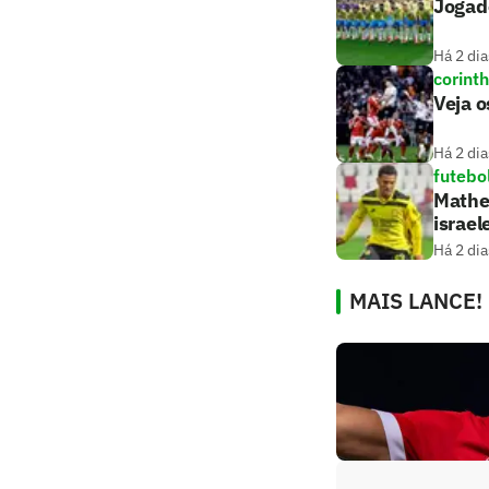
Jogado
Há 2 dia
corint
Veja o
Há 2 dia
futebo
Matheu
israel
Há 2 dia
MAIS LANCE!