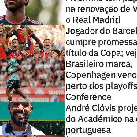
na renovação de V
o Real Madrid
Jogador do Barce
cumpre promessa
título da Copa; ve
Brasileiro marca,
Copenhagen vence
perto dos playoff
Conference
André Clóvis proje
do Académico na e
portuguesa