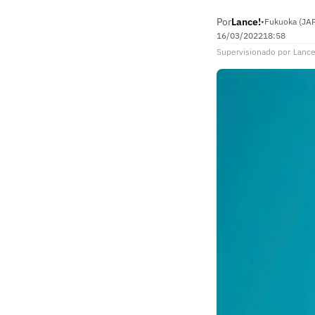
Por
Lance!
•
Fukuoka (JAP
16/03/2022
18:58
Supervisionado
por
Lance