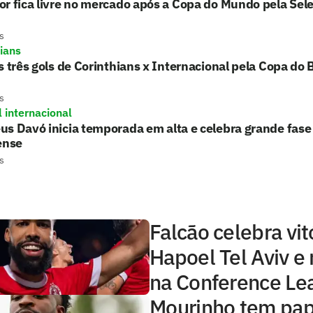
r fica livre no mercado após a Copa do Mundo pela Sel
s
hians
s três gols de Corinthians x Internacional pela Copa do B
s
l internacional
s Davó inicia temporada em alta e celebra grande fase
ense
s
Falcão celebra vit
Hapoel Tel Aviv e
na Conference Le
Mourinho tem pap