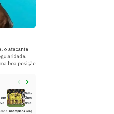
, o atacante
gularidade.
 uma boa posição
Villarreal faz história, vence a
m em
Juventus fora de casa e avança às
nça
quartas de final da Champions
 anos
Champions League
Há 4 anos