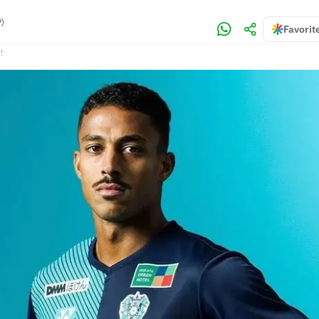
)
Favorit
!