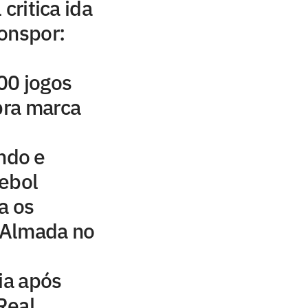
critica ida
onspor:
00 jogos
ebra marca
ndo e
tebol
a os
 Almada no
ia após
Real