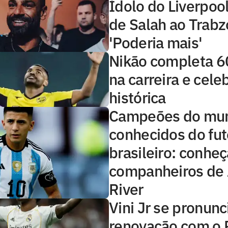
Ídolo do Liverpool 
de Salah ao Trabz
'Poderia mais'
Nikão completa 6
na carreira e cel
histórica
Campeões do mu
conhecidos do fu
brasileiro: conheç
companheiros de
River
Vini Jr se pronunc
renovação com o 