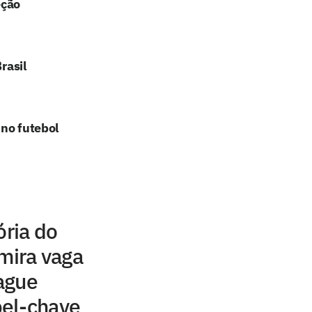
eção
rasil
 no futebol
ória do
 mira vaga
ague
el-chave