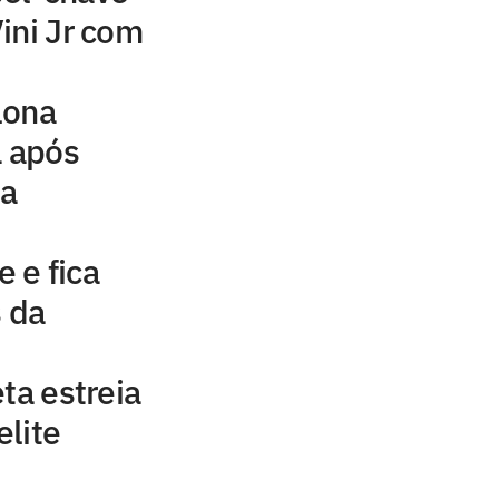
ini Jr com
lona
 após
ja
 e fica
s da
ta estreia
lite