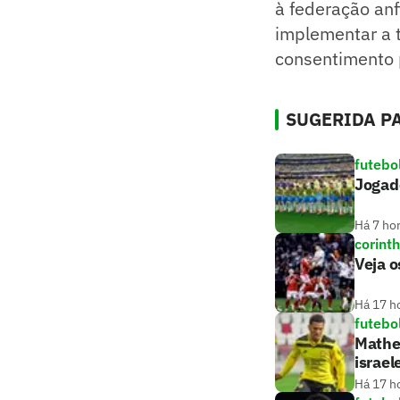
à federação anf
implementar a t
consentimento p
SUGERIDA PA
futebo
Jogado
Há 7 ho
corint
Veja o
Há 17 h
futebo
Matheu
israel
Há 17 h