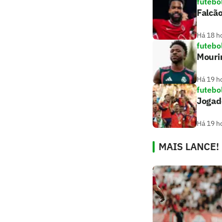
futebo
Falcão
Há 18 h
futebo
Mouri
Há 19 h
futebo
Jogado
Há 19 h
MAIS LANCE!