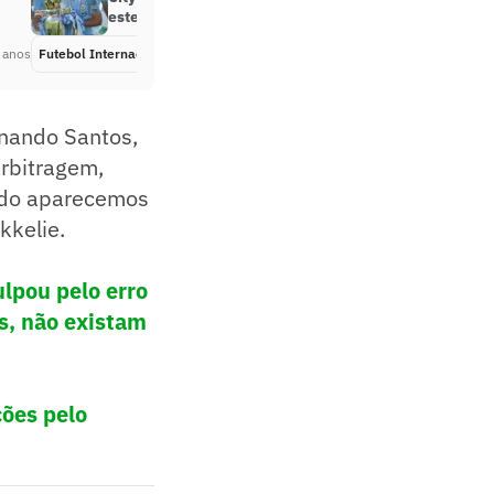
estes dez anos’
 anos
Futebol Internacional
Há 5 anos
rnando Santos,
rbitragem,
ndo aparecemos
kkelie.
ulpou pelo erro
s, não existam
ções pelo