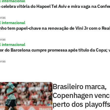
l internacional
 celebra vitória do Hapoel Tel Aviv e mira vaga na Conf
oras
l internacional
nho tem papel-chave na renovação de Vini Jr com o Rea
oras
l internacional
r do Barcelona cumpre promessa após título da Copa; 
oras
Brasileiro marca,
Copenhagen vence
perto dos playoff