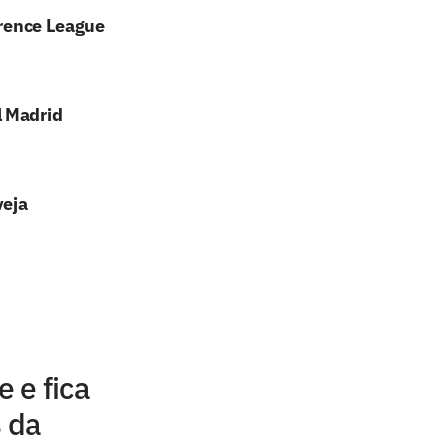
erence League
l Madrid
veja
 e fica
s da