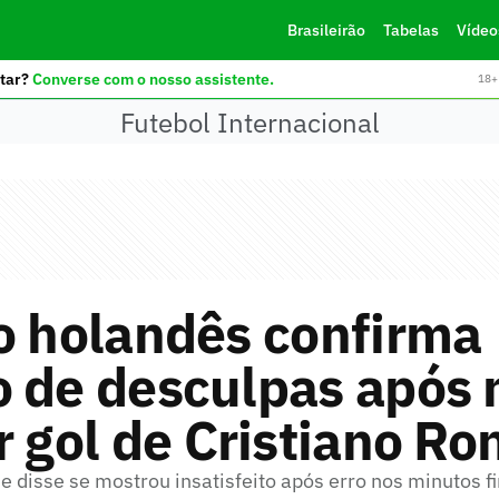
Brasileirão
Tabelas
Vídeo
tar?
Converse com o nosso assistente.
18+ 
Futebol Internacional
o holandês confirma
o de desculpas após 
r gol de Cristiano Ro
 disse se mostrou insatisfeito após erro nos minutos fi