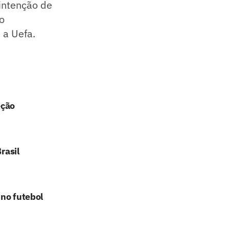
 intenção de
o
 a Uefa.
eção
rasil
 no futebol