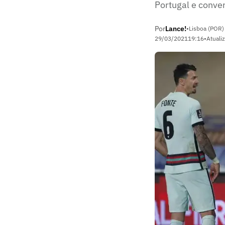
Portugal e conve
Por
Lance!
•
Lisboa (POR)
29/03/2021
19:16
•
Atuali