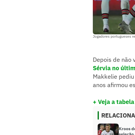
Jogadores portugueses r
Depois de não v
Sérvia no últi
Makkelie pediu 
anos afirmou est
+ Veja a tabel
RELACION
Kroos d
seleção