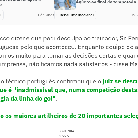
Agüero ao final da temporada
pa
l
Há 5 anos
Futebol Internacional
Há 5
sso dizer é que pedi desculpa ao treinador, Sr. Fe
tuguesa pelo que aconteceu. Enquanto equipe de a
amos muito para tomar as decisões certas e qua
imprensa, não ficamos nada satisfeitos - disse Ma
 o técnico português confirmou que o
juiz se desc
que é "inadmissível que, numa competição desta
gia da linha do gol"
.
o os maiores artilheiros de 20 importantes sele
CONTINUA
APÓS A