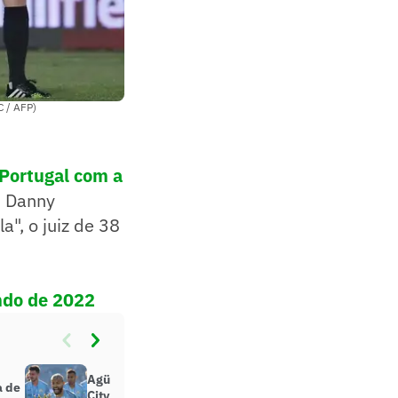
 / AFP)
Portugal com a
s Danny
a", o juiz de 38
undo de 2022
Agüero se despede do Manchester
a de
City: ‘Satisfação e orgulho por