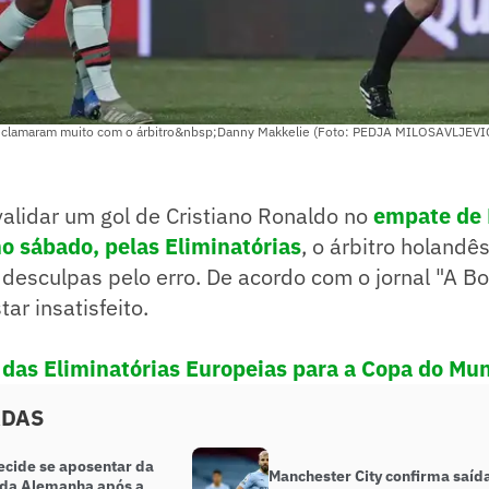
eclamaram muito com o árbitro&nbsp;Danny Makkelie (Foto: PEDJA MILOSAVLJEVIC
alidar um gol de Cristiano Ronaldo no
empate de 
mo sábado, pelas Eliminatórias
, o árbitro holandê
desculpas pelo erro. De acordo com o jornal "A Bol
ar insatisfeito.
a das Eliminatórias Europeias para a Copa do M
ADAS
ecide se aposentar da
Manchester City confirma saíd
 da Alemanha após a