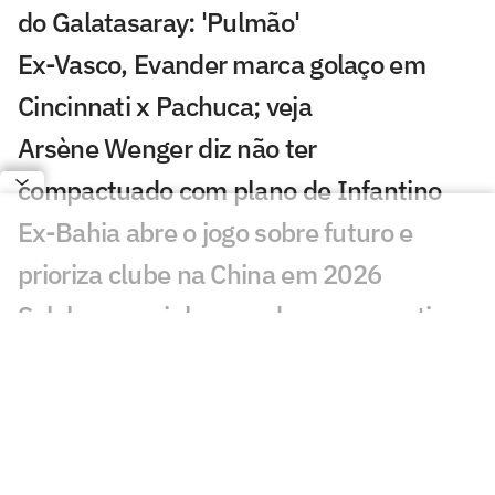
do Galatasaray: 'Pulmão'
Ex-Vasco, Evander marca golaço em
Cincinnati x Pachuca; veja
Arsène Wenger diz não ter
compactuado com plano de Infantino
Ex-Bahia abre o jogo sobre futuro e
prioriza clube na China em 2026
Salah encaminha acordo com novo time
após deixar o Liverpool
Lyon perde na Champions, e jornal
aponta falta de Endrick como motivo
Sem clube, Enner Valencia negocia