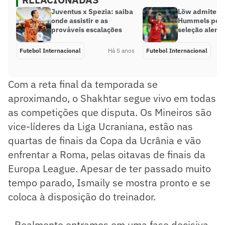
Juventus x Spezia: saiba
Löw admite qu
onde assistir e as
Hummels pode
prováveis escalações
seleção alemã
Futebol Internacional
Há 5 anos
Futebol Internacional
Com a reta final da temporada se
aproximando, o Shakhtar segue vivo em todas
as competições que disputa. Os Mineiros são
vice-líderes da Liga Ucraniana, estão nas
quartas de finais da Copa da Ucrânia e vão
enfrentar a Roma, pelas oitavas de finais da
Europa League. Apesar de ter passado muito
tempo parado, Ismaily se mostra pronto e se
coloca à disposição do treinador.
- Realmente entramos em uma fase decisiva