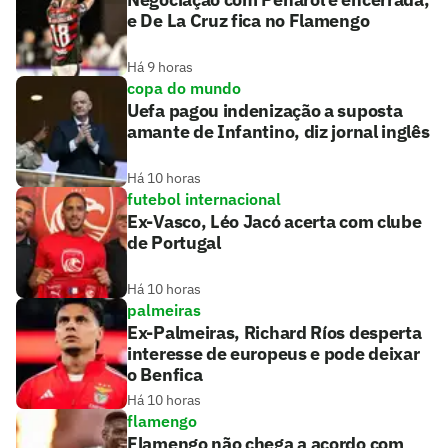
e De La Cruz fica no Flamengo
Há 9 horas
copa do mundo
Uefa pagou indenização a suposta
amante de Infantino, diz jornal inglês
Há 10 horas
futebol internacional
Ex-Vasco, Léo Jacó acerta com clube
de Portugal
Há 10 horas
palmeiras
Ex-Palmeiras, Richard Ríos desperta
interesse de europeus e pode deixar
o Benfica
Há 10 horas
flamengo
Flamengo não chega a acordo com