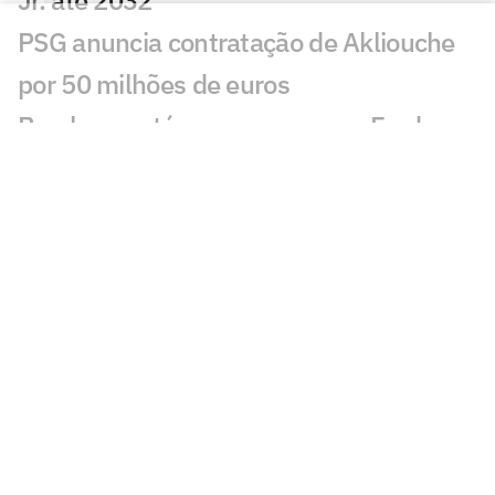
Jr. até 2032
PSG anuncia contratação de Akliouche
por 50 milhões de euros
Bracks mantém esperança por Fred no
Atlético: 'Temos essa chama acesa'
Ansu Fati destaca estilo de Filipe Luís no
Monaco: 'Vai ser bom para mim'
Ex-Botafogo, Lucas Perri se aproxima de
clube da Itália
Após fracasso na Copa do Mundo,
Uruguai anuncia Diego Forlán como novo
técnico