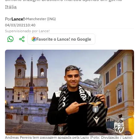
Itália
Por
Lance!
•
Manchester (ING)
04/03/2021
10:40
Supervisionado
por
Lance!
Favorite o Lance! no Google
Andreas Pereira tem passagem apagada pela Lazio (Foto: Divulgação / Lazio)