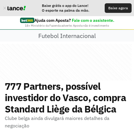
Baixe grátis o app do Lance!
Baixe agora
O esporte na palma da mão.
Ajuda com Aposta?
Fale com o assistente.
18+ Ministério da Fazenda adverte: Aposta não é investimento
Futebol Internacional
777 Partners, possível
investidor do Vasco, compra
Standard Liège da Bélgica
Clube belga ainda divulgará maiores detalhes da
negociação