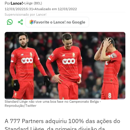
Por
Lance!
•
Liège (BEL)
12/03/2022
15:31
•
Atualizado em
12/03/2022
Supervisionado
por
Lance!
Favorite o Lance! no Google
Standard Liège não vive uma boa fase no Campeonato Belga -
Reprodução/Twitter
A 777 Partners adquiriu 100% das ações do
Standard Liège, da primeira divisão da