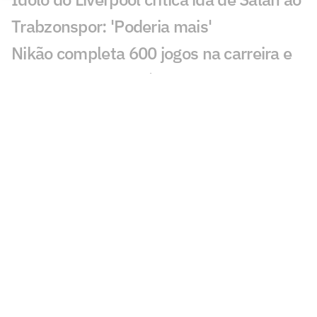
Trabzonspor: 'Poderia mais'
Nikão completa 600 jogos na carreira e
celebra marca histórica
Campeões do mundo e conhecidos do
futebol brasileiro: conheça os
companheiros de Almada no River
Vini Jr se pronuncia após renovação com
o Real Madrid
Europeus reagem a decisão do Real
Madrid sobre Vini Jr: 'Realmente'
Clube italiano acerta a contratação de