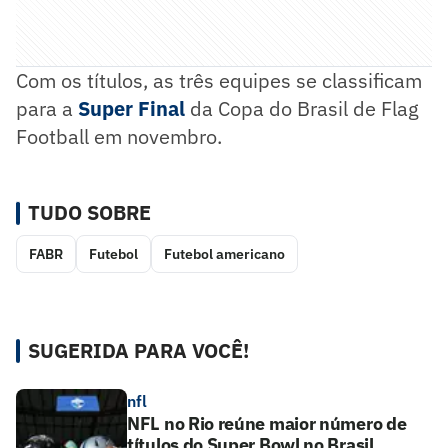
Com os títulos, as três equipes se classificam
para a
Super Fina
l
da Copa do Brasil de Flag
Football em novembro.
TUDO SOBRE
FABR
Futebol
Futebol americano
SUGERIDA PARA VOCÊ!
nfl
NFL no Rio reúne maior número de
títulos do Super Bowl no Brasil