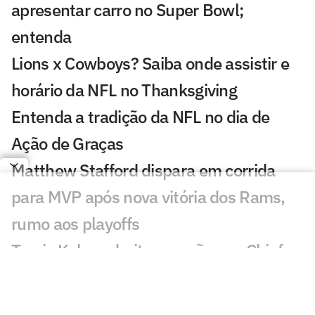
apresentar carro no Super Bowl;
entenda
Lions x Cowboys? Saiba onde assistir e
horário da NFL no Thanksgiving
Entenda a tradição da NFL no dia de
Ação de Graças
Matthew Stafford dispara em corrida
para MVP após nova vitória dos Rams,
rumo aos playoffs
Travis Kelce admite pressão nos Chiefs e
faz revelação para temporada 2025 da
NFL