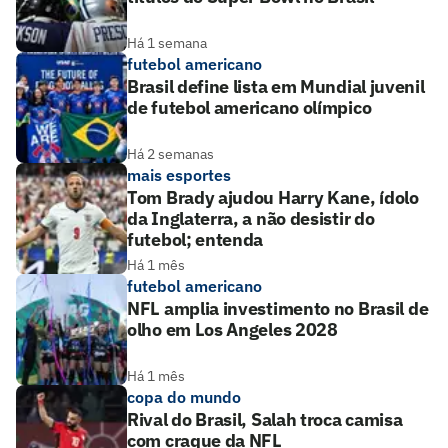
Há 1 semana
futebol americano
Brasil define lista em Mundial juvenil
de futebol americano olímpico
Há 2 semanas
mais esportes
Tom Brady ajudou Harry Kane, ídolo
da Inglaterra, a não desistir do
futebol; entenda
Há 1 mês
futebol americano
NFL amplia investimento no Brasil de
olho em Los Angeles 2028
Há 1 mês
copa do mundo
Rival do Brasil, Salah troca camisa
com craque da NFL