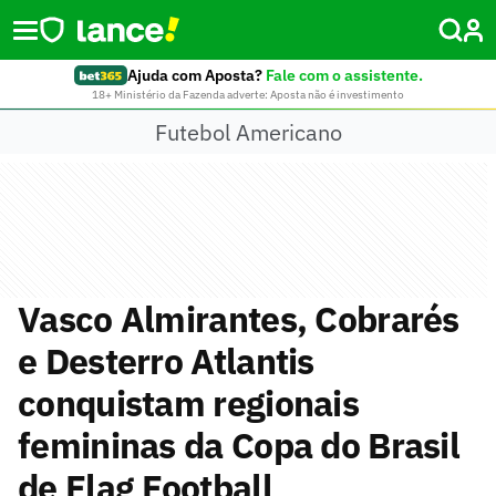
Ajuda com Aposta?
Fale com o assistente.
18+ Ministério da Fazenda adverte: Aposta não é investimento
Futebol Americano
Vasco Almirantes, Cobrarés
e Desterro Atlantis
conquistam regionais
femininas da Copa do Brasil
de Flag Football