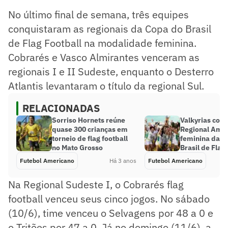
No último final de semana, três equipes
conquistaram as regionais da Copa do Brasil
de Flag Football na modalidade feminina.
Cobrarés e Vasco Almirantes venceram as
regionais I e II Sudeste, enquanto o Desterro
Atlantis levantaram o título da regional Sul.
RELACIONADAS
Sorriso Hornets reúne
Valkyrias con
quase 300 crianças em
Regional Ama
torneio de flag football
feminina da C
no Mato Grosso
Brasil de Flag
Futebol Americano
Há 3 anos
Futebol Americano
Na Regional Sudeste I, o Cobrarés flag
football venceu seus cinco jogos. No sábado
(10/6), time venceu o Selvagens por 48 a 0 e
o Tritões por 47 a 0. Já no domingo (11/6), a