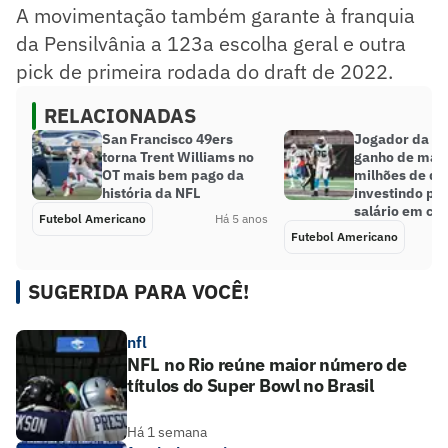
A movimentação também garante à franquia
da Pensilvânia a 123a escolha geral e outra
pick de primeira rodada do draft de 2022.
RELACIONADAS
San Francisco 49ers
Jogador da N
torna Trent Williams no
ganho de mais
OT mais bem pago da
milhões de dó
história da NFL
investindo pa
salário em cr
Futebol Americano
Há 5 anos
Futebol Americano
SUGERIDA PARA VOCÊ!
nfl
NFL no Rio reúne maior número de
títulos do Super Bowl no Brasil
Há 1 semana