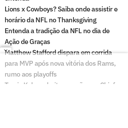
Lions x Cowboys? Saiba onde assistir e
horário da NFL no Thanksgiving
Entenda a tradição da NFL no dia de
Ação de Graças
Matthew Stafford dispara em corrida
para MVP após nova vitória dos Rams,
rumo aos playoffs
Travis Kelce admite pressão nos Chiefs e
faz revelação para temporada 2025 da
NFL
NFL em Paris? Saints pode desembarcar