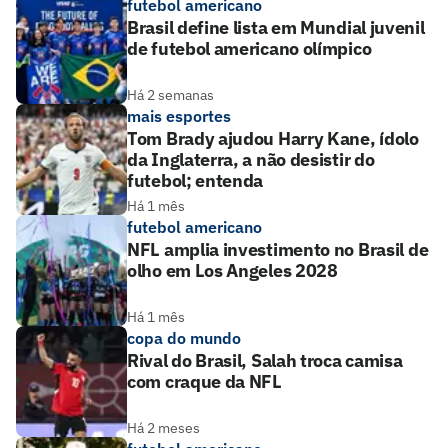
futebol americano
Brasil define lista em Mundial juvenil
de futebol americano olímpico
Há 2 semanas
mais esportes
Tom Brady ajudou Harry Kane, ídolo
da Inglaterra, a não desistir do
futebol; entenda
Há 1 mês
futebol americano
NFL amplia investimento no Brasil de
olho em Los Angeles 2028
Há 1 mês
copa do mundo
Rival do Brasil, Salah troca camisa
com craque da NFL
Há 2 meses