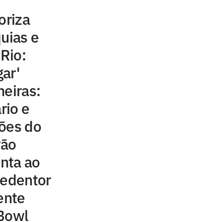
oriza
quias e
 Rio:
ar'
meiras:
rio e
ções do
rão
unta ao
Redentor
ente
 Bowl