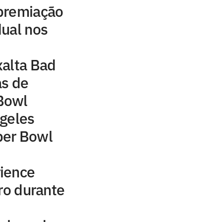
premiação
ual nos
xalta Bad
as de
Bowl
ngeles
per Bowl
ience
iro durante