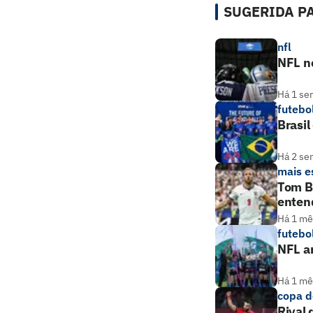
SUGERIDA PA
nfl
NFL no
Há 1 se
futebo
Brasil
Há 2 se
mais e
Tom Br
enten
Há 1 mê
futebo
NFL am
Há 1 mê
copa 
Rival 