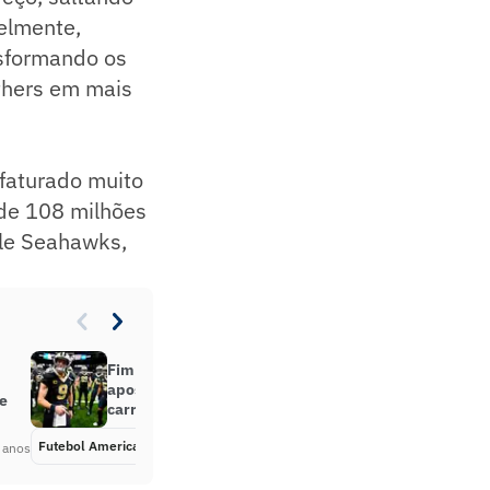
velmente,
nsformando os
thers em mais
 faturado muito
 de 108 milhões
tle Seahawks,
Fim da linha! Drew Brees opta pela
aposentadoria e encerra uma das
 e
carreiras mais impactantes na NFL
Futebol Americano
Há 5 anos
 anos