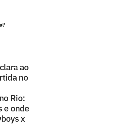
al'
clara ao
rtida no
no Rio:
s e onde
boys x