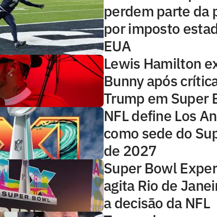
perdem parte da 
por imposto estad
EUA
Lewis Hamilton e
Bunny após crític
Trump em Super 
NFL define Los A
como sede do Su
de 2027
Super Bowl Exper
agita Rio de Jane
a decisão da NFL