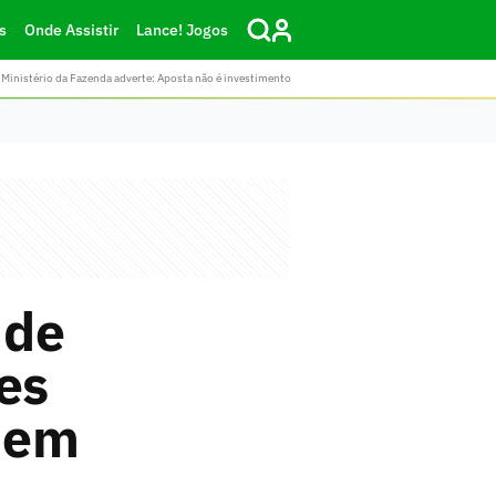
s
Onde Assistir
Lance! Jogos
Ministério da Fazenda adverte: Aposta não é investimento
 de
es
o em