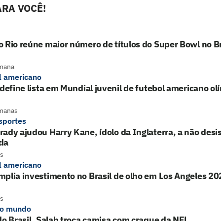
RA VOCÊ!
 Rio reúne maior número de títulos do Super Bowl no Br
mana
l americano
 define lista em Mundial juvenil de futebol americano ol
manas
sportes
ady ajudou Harry Kane, ídolo da Inglaterra, a não desist
da
s
l americano
plia investimento no Brasil de olho em Los Angeles 20
s
do mundo
do Brasil, Salah troca camisa com craque da NFL