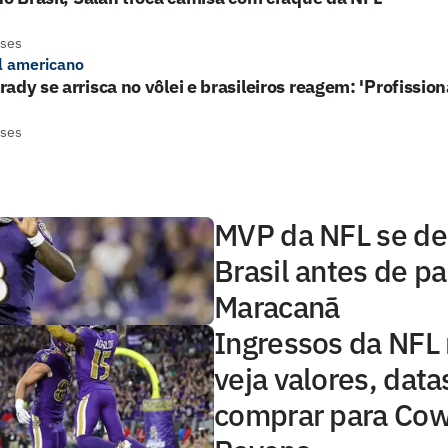
eses
l americano
ady se arrisca no vôlei e brasileiros reagem: 'Profission
eses
MVP da NFL se de
Brasil antes de pa
Maracanã
Ingressos da NFL 
veja valores, data
comprar para Cow