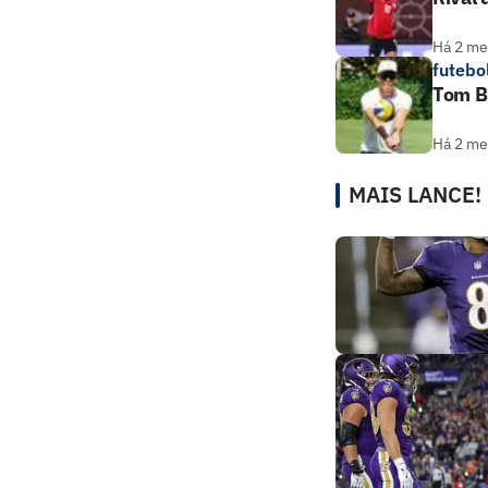
Há 2 m
futebo
Tom Br
Há 2 m
MAIS LANCE!