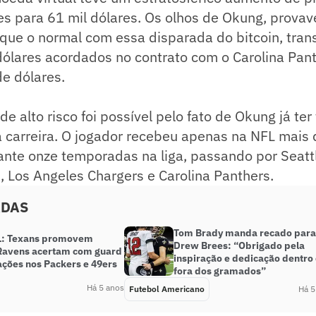
es para 61 mil dólares. Os olhos de Okung, prova
 que o normal com essa disparada do bitcoin, tra
dólares acordados no contrato com o Carolina Pan
de dólares.
de alto risco foi possível pelo fato de Okung já ter
a carreira. O jogador recebeu apenas na NFL mais
rante onze temporadas na liga, passando por Seat
, Los Angeles Chargers e Carolina Panthers.
ADAS
Tom Brady manda recado para
L: Texans promovem
Drew Brees: “Obrigado pela
 Ravens acertam com guard
inspiração e dedicação dentro
ações nos Packers e 49ers
fora dos gramados”
Há 5 anos
Futebol Americano
Há 5