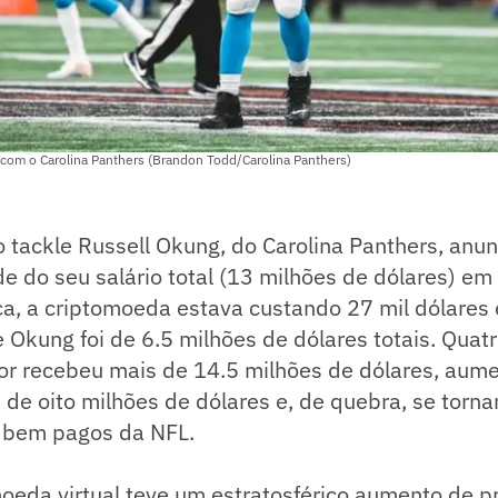
om o Carolina Panthers (Brandon Todd/Carolina Panthers)
 tackle Russell Okung, do Carolina Panthers, anu
de do seu salário total (13 milhões de dólares) e
ca, a criptomoeda estava custando 27 mil dólares 
 Okung foi de 6.5 milhões de dólares totais. Qua
dor recebeu mais de 14.5 milhões de dólares, aum
 de oito milhões de dólares e, de quebra, se tor
 bem pagos da NFL.
oeda virtual teve um estratosférico aumento de p