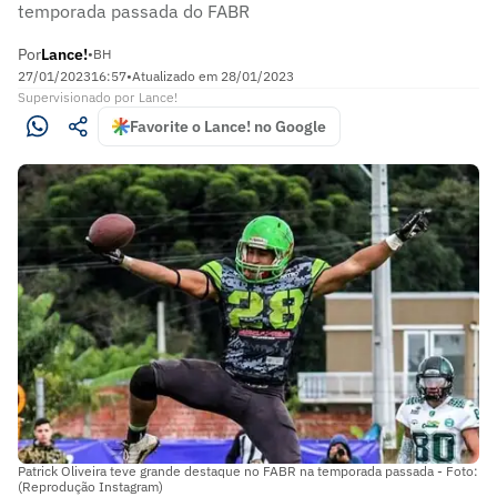
temporada passada do FABR
Por
Lance!
•
BH
27/01/2023
16:57
•
Atualizado em
28/01/2023
Supervisionado
por
Lance!
Favorite o Lance! no Google
Patrick Oliveira teve grande destaque no FABR na temporada passada - Foto:
(Reprodução Instagram)