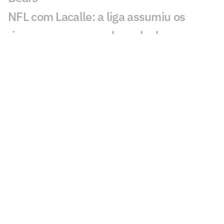
NFL com Lacalle: a liga assumiu os
riscos e começou a dar aula de
expansão global
Pro Bowl tem mudança imposta pela
NFL e será realizado na semana do
Super Bowl
Lamar Jackson volta aos treinos e dá
nova esperança ao Baltimore Ravens
Deivis Chiodini completa três anos na
ESPN e fala sobre amor ao futebol
americano