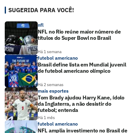
SUGERIDA PARA VOCÊ!
nfl
NFL no Rio reúne maior número de
títulos do Super Bowl no Brasil
Há 1 semana
futebol americano
Brasil define lista em Mundial juvenil
de futebol americano olímpico
Há 2 semanas
mais esportes
Tom Brady ajudou Harry Kane, ídolo
da Inglaterra, a não desistir do
futebol; entenda
Há 1 mês
futebol americano
NFL amplia investimento no Brasil de