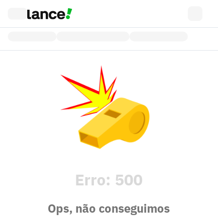
Erro:
500
Ops, não conseguimos