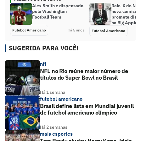
Alex Smith é dispensado
Raio-X do New
pelo Washington
nova comissão
Football Team
promete dias
na Big Apple
Futebol Americano
Há 5 anos
Futebol Americano
SUGERIDA PARA VOCÊ!
nfl
NFL no Rio reúne maior número de
títulos do Super Bowl no Brasil
Há 1 semana
futebol americano
Brasil define lista em Mundial juvenil
de futebol americano olímpico
Há 2 semanas
mais esportes
Tom Brady ajudou Harry Kane, ídolo