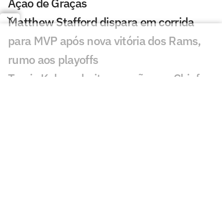
Ação de Graças
Matthew Stafford dispara em corrida
para MVP após nova vitória dos Rams,
rumo aos playoffs
Travis Kelce admite pressão nos Chiefs e
faz revelação para temporada 2025 da
NFL
NFL em Paris? Saints pode desembarcar
na França em 2026
College Football Brasil: BSB anuncia
jogo de futebol americano universitário
no país