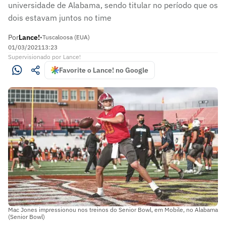
universidade de Alabama, sendo titular no período que os
dois estavam juntos no time
Por
Lance!
•
Tuscaloosa (EUA)
01/03/2021
13:23
Supervisionado
por
Lance!
Favorite o Lance! no Google
Mac Jones impressionou nos treinos do Senior Bowl, em Mobile, no Alabama
(Senior Bowl)