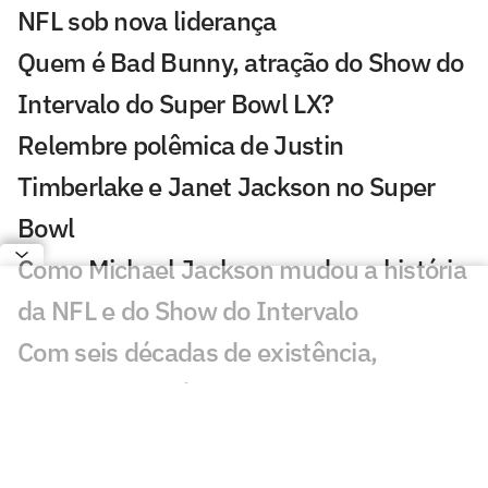
NFL sob nova liderança
Quem é Bad Bunny, atração do Show do
Intervalo do Super Bowl LX?
Relembre polêmica de Justin
Timberlake e Janet Jackson no Super
Bowl
Como Michael Jackson mudou a história
da NFL e do Show do Intervalo
Com seis décadas de existência,
conheça a história do Super Bowl
Super Bowl LX: confira horário, atrações
e onde assistir