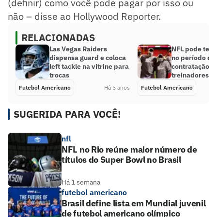
(definir) como você pode pagar por isso ou
não – disse ao Hollywood Reporter.
RELACIONADAS
Las Vegas Raiders
NFL pode ter
dispensa guard e coloca
no período de
left tackle na vitrine para
contratação d
trocas
treinadores
Futebol Americano
Há 5 anos
Futebol Americano
SUGERIDA PARA VOCÊ!
nfl
NFL no Rio reúne maior número de
títulos do Super Bowl no Brasil
Há 1 semana
futebol americano
Brasil define lista em Mundial juvenil
de futebol americano olímpico