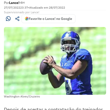
Por
Lance!
•
BH
27/07/2022
23:37
•
Atualizado em
28/07/2022
Supervisionado
por
Lance!
Favorite o Lance! no Google
Washington Alves/Cruzeiro
Depois de acertar a contratação do treinador