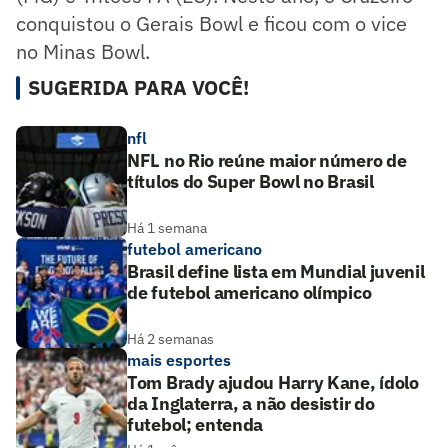
conquistou o Gerais Bowl e ficou com o vice
no Minas Bowl.
SUGERIDA PARA VOCÊ!
nfl
NFL no Rio reúne maior número de
títulos do Super Bowl no Brasil
Há 1 semana
futebol americano
Brasil define lista em Mundial juvenil
de futebol americano olímpico
Há 2 semanas
mais esportes
Tom Brady ajudou Harry Kane, ídolo
da Inglaterra, a não desistir do
futebol; entenda