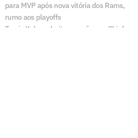
para MVP após nova vitória dos Rams,
rumo aos playoffs
Travis Kelce admite pressão nos Chiefs e
faz revelação para temporada 2025 da
NFL
NFL em Paris? Saints pode desembarcar
na França em 2026
College Football Brasil: BSB anuncia
jogo de futebol americano universitário
no país
NFL anuncia Post Malone e outros
artistas como atrações do show de Ação