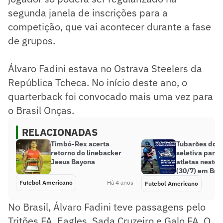
segunda janela de inscrições para a
competição, que vai acontecer durante a fase
de grupos.
Álvaro Fadini estava no Ostrava Steelers da
República Tcheca. No início deste ano, o
quarterback foi convocado mais uma vez para
o Brasil Onças.
RELACIONADAS
Timbó-Rex acerta
Tubarões do C
retorno do linebacker
seletiva para
Jesus Bayona
atletas neste
(30/7) em Bras
Futebol Americano
Há 4 anos
Futebol Americano
No Brasil, Álvaro Fadini teve passagens pelo
Tritões FA, Eagles, Sada Cruzeiro e Galo FA. O