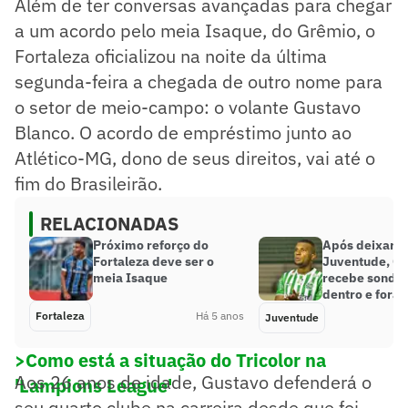
Além de ter conversas avançadas para chegar
a um acordo pelo meia Isaque, do Grêmio, o
Fortaleza oficializou na noite da última
segunda-feira a chegada de outro nome para
o setor de meio-campo: o volante Gustavo
Blanco. O acordo de empréstimo junto ao
Atlético-MG, dono de seus direitos, vai até o
fim do Brasileirão.
RELACIONADAS
Próximo reforço do
Após deixar o
Fortaleza deve ser o
Juventude, Ge
meia Isaque
recebe sonda
dentro e fora 
Fortaleza
Há 5 anos
Juventude
>Como está a situação do Tricolor na
Aos 26 anos de idade, Gustavo defenderá o
'Lampions League'
seu quarto clube na carreira desde que foi