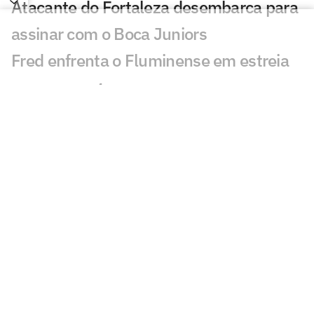
Atacante do Fortaleza desembarca para
assinar com o Boca Juniors
Fred enfrenta o Fluminense em estreia
no novo cargo
Fortaleza anuncia nova patrocinadora
focada em hidratação e desempenho
Sem Bareiro, Fortaleza avalia opções
para formar o ataque
Fortaleza tem a melhor defesa das
Séries A e B em 2026
Segunda fase da Copa do Brasil tem
confrontos definidos; veja