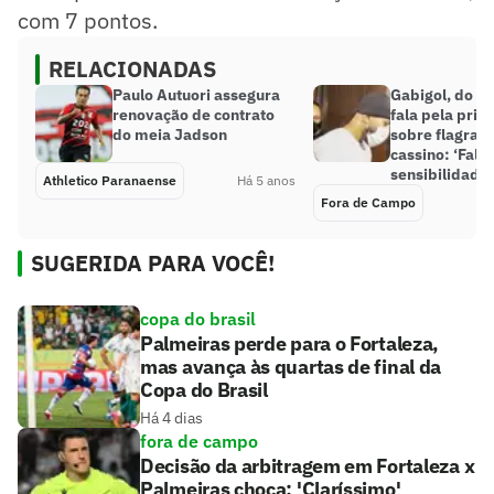
com 7 pontos.
RELACIONADAS
Paulo Autuori assegura
Gabigol, do F
renovação de contrato
fala pela prim
do meia Jadson
sobre flagran
cassino: ‘Falt
sensibilidade’
Athletico Paranaense
Há 5 anos
Fora de Campo
SUGERIDA PARA VOCÊ!
copa do brasil
Palmeiras perde para o Fortaleza,
mas avança às quartas de final da
Copa do Brasil
Há 4 dias
fora de campo
Decisão da arbitragem em Fortaleza x
Palmeiras choca: 'Claríssimo'