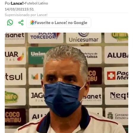
Por
Lance!
•
Futebol Latino
14/03/2021
15:51
Supervisionado
por
Lance!
Favorite o Lance! no Google